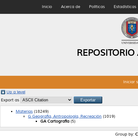
Inicio
Acerca de
Políticas
Estadísticas
REPOSITORIO
Iniciar 
Up a level
Export as
Materias
(18249)
G Geografía, Antropología, Recreación
(1019)
GA Cartografía
(5)
Group by:
C