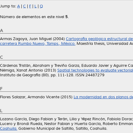
Jump to:
A
|
C
|
F
|
L
|
Q
Número de elementos en este nivel
5
.
A
Armas Zagoya, Juan Miguel
(2004)
Cartografía geológica estructural del
carretera Rumbo Nuevo, Tamps., México.
Maestría thesis, Universidad
C
Cárdenas Tristán, Abraham
y
Treviño Garza, Eduardo Javier
y
Aguirre Ca
Némiga, Xanat Antonio
(2013)
Spatial technologies to evaluate vectoria
Instituto de Geografía (80). pp. 111-128. ISSN 24487279
F
Flores Salazar, Armando Vicente
(2015)
La modernidad en dos planos d
L
Lozano García, Diego Fabian
y
Terán, Lilia
y
Yépez Rincón, Fabiola Dorac
Lucero
y
Brondi Rueda, Nestor Fabian
y
Huerta García, Roberto Emman
Coahuila.
Gobierno Municipal de Saltillo, Saltillo, Coahuila.