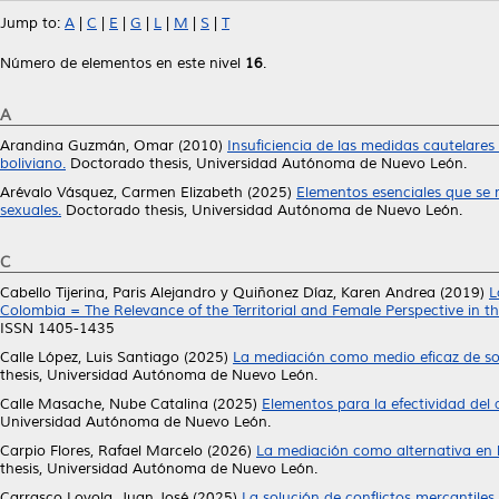
Jump to:
A
|
C
|
E
|
G
|
L
|
M
|
S
|
T
Número de elementos en este nivel
16
.
A
Arandina Guzmán, Omar
(2010)
Insuficiencia de las medidas cautelare
boliviano.
Doctorado thesis, Universidad Autónoma de Nuevo León.
Arévalo Vásquez, Carmen Elizabeth
(2025)
Elementos esenciales que se r
sexuales.
Doctorado thesis, Universidad Autónoma de Nuevo León.
C
Cabello Tijerina, Paris Alejandro
y
Quiñonez Díaz, Karen Andrea
(2019)
L
Colombia = The Relevance of the Territorial and Female Perspective in t
ISSN 1405-1435
Calle López, Luis Santiago
(2025)
La mediación como medio eficaz de solu
thesis, Universidad Autónoma de Nuevo León.
Calle Masache, Nube Catalina
(2025)
Elementos para la efectividad del
Universidad Autónoma de Nuevo León.
Carpio Flores, Rafael Marcelo
(2026)
La mediación como alternativa en l
thesis, Universidad Autónoma de Nuevo León.
Carrasco Loyola, Juan José
(2025)
La solución de conflictos mercantiles