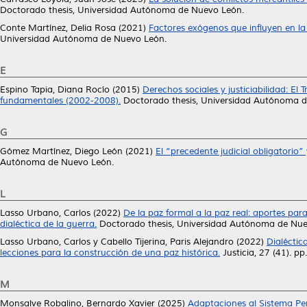
Doctorado thesis, Universidad Autónoma de Nuevo León.
Conte Martínez, Delia Rosa
(2021)
Factores exógenos que influyen en la
Universidad Autónoma de Nuevo León.
E
Espino Tapia, Diana Rocío
(2015)
Derechos sociales y justiciabilidad: El
fundamentales (2002-2008).
Doctorado thesis, Universidad Autónoma d
G
Gómez Martínez, Diego León
(2021)
El “precedente judicial obligatorio”
Autónoma de Nuevo León.
L
Lasso Urbano, Carlos
(2022)
De la paz formal a la paz real: aportes pa
dialéctica de la guerra.
Doctorado thesis, Universidad Autónoma de Nue
Lasso Urbano, Carlos
y
Cabello Tijerina, Paris Alejandro
(2022)
Dialéctic
lecciones para la construcción de una paz histórica.
Justicia, 27 (41). p
M
Monsalve Robalino, Bernardo Xavier
(2025)
Adaptaciones al Sistema Pen