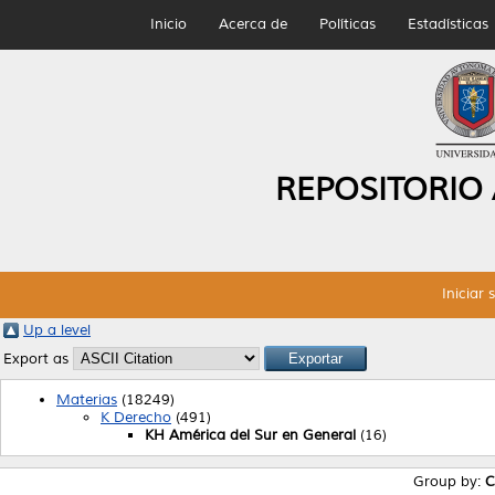
Inicio
Acerca de
Políticas
Estadísticas
REPOSITORIO
Iniciar 
Up a level
Export as
Materias
(18249)
K Derecho
(491)
KH América del Sur en General
(16)
Group by:
C