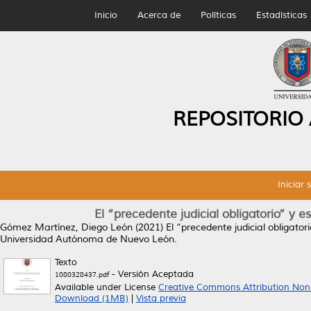
Inicio
Acerca de
Políticas
Estadísticas
REPOSITORIO
Iniciar 
El “precedente judicial obligatorio” y 
Gómez Martínez, Diego León
(2021)
El “precedente judicial obligator
Universidad Autónoma de Nuevo León.
Texto
- Versión Aceptada
1080328437.pdf
Available under License
Creative Commons Attribution Non
Download (1MB)
|
Vista previa