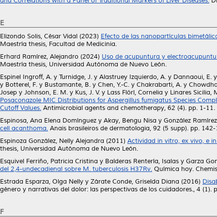
and Correlations with a Panel of Traditional Markers of Liver Diseases.
Di
E
Elizondo Solis, César Vidal
(2023)
Efecto de las nanopartículas bimetálic
Maestría thesis, Facultad de Medicinia.
Erhard Ramírez, Alejandro
(2024)
Uso de acupuntura y electroacupuntur
Maestría thesis, Universidad Autónoma de Nuevo León.
Espinel Ingroff, A.
y
Turnidge, J.
y
Alastruey Izquierdo, A.
y
Dannaoui, E.
y
Botterel, F.
y
Bustamante, B.
y
Chen, Y.-C.
y
Chakrabarti, A.
y
Chowdhar
Josep
y
Johnson, E. M.
y
Kus, J. V.
y
Lass Flörl, Cornelia
y
Linares Sicilia, 
Posaconazole MIC Distributions for Aspergillus fumigatus Species Comp
Cutoff Values.
Antimicrobial agents and chemotherapy, 62 (4). pp. 1-11
Espinosa, Ana Elena Domínguez
y
Akay, Bengu Nisa
y
González Ramírez
cell acanthoma.
Anais brasileiros de dermatologia, 92 (5 supp). pp. 14
Espinoza González, Nelly Alejandra
(2011)
Actividad in vitro, ex vivo, e
thesis, Universidad Autónoma de Nuevo León.
Esquivel Ferriño, Patricia Cristina
y
Balderas Rentería, Isaías
y
Garza Gonz
del 2,4-undecadienal sobre M. tuberculosis H37Rv.
Química hoy. Chemist
Estrada Esparza, Olga Nelly
y
Zárate Conde, Griselda Diana
(2016)
Disab
género y narrativas del dolor: las perspectivas de los cuidadores., 4 (1)
F