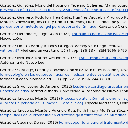
González González, María del Rosario
y
Yeverino Gutiérrez, Myrna Laura
prevention of COVID-19 in university students of the northeast of Mexic
González Guerrero, Rodolfo
y
Hernández Ramírez, Aracely
y
Alvarado Ra
Morales Valenzuela, Javier E.
y
Cantú Cárdenas, Lucía Guadalupe
y
Esqu
porosa por el método sol-gel para soporte de fármaco.
Revista de Cienc
González Hernández, Edgar Alán
(2022)
Formulario para el análisis de l
Nuevo León.
González Llano, Óscar
y
Briones Ortegón, Wendy
y
Colunga Pedraza, Jul
without it?
Medicina universitaria, 21 (4). pp. 136-137. ISSN 1665-5796
González Martínez, Norma Alejandra
(2023)
Evaluación de una nueva dr
Autónoma de Nuevo León.
González Santiago, Omar
y
González González, María del Rosario
y
Yeve
farmacología en las actitudes hacia los medicamentos psiquiátricos de
farmacéuticas y biomedicina, 1 (1). pp. 22-32. ISSN 2448-8380
González Silva, Leonardo Antonio
(2022)
Lesión de cartílago articular e
Reporte de caso.
Maestría thesis, Universidad Autónoma de Nuevo León
González Taracena, Moisés
(2021)
Proceso de atención nutricional en s
durante un periodo de 18 meses. [Caso clínico].
Especialidad thesis, Un
González Taracena, Moisés
y
Valencia Ruiz, Keith Irina
y
Martínez Báez, 
terapéuticas de la bromelina en el sistema gastrointestinal en humanos:
González Vizcaino, Denise
(2016)
Farmacopuntura para el tratamiento de