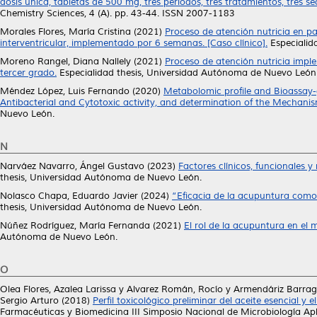
dosis única, tabletas de 500 mg, tres periodos, tres tratamientos, tres 
Chemistry Sciences, 4 (A). pp. 43-44. ISSN 2007-1183
Morales Flores, María Cristina
(2021)
Proceso de atención nutricia en p
interventricular, implementado por 6 semanas. [Caso clínico].
Especialid
Moreno Rangel, Diana Nallely
(2021)
Proceso de atención nutricia imp
tercer grado.
Especialidad thesis, Universidad Autónoma de Nuevo León
Méndez López, Luis Fernando
(2020)
Metabolomic profile and Bioassay-g
Antibacterial and Cytotoxic activity, and determination of the Mechani
Nuevo León.
N
Narváez Navarro, Ángel Gustavo
(2023)
Factores clínicos, funcionales y
thesis, Universidad Autónoma de Nuevo León.
Nolasco Chapa, Eduardo Javier
(2024)
“Eficacia de la acupuntura como 
thesis, Universidad Autónoma de Nuevo León.
Núñez Rodríguez, María Fernanda
(2021)
El rol de la acupuntura en el 
Autónoma de Nuevo León.
O
Olea Flores, Azalea Larissa
y
Alvarez Román, Rocío
y
Armendáriz Barrag
Sergio Arturo
(2018)
Perfil toxicológico preliminar del aceite esencial y 
Farmacéuticas y Biomedicina III Simposio Nacional de Microbiología Apli