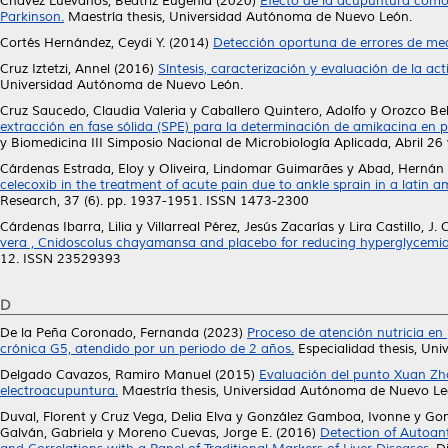
Chávez Luévanos, Beatriz Eugenia
(2020)
Efecto de la acupuntura como
Parkinson.
Maestría thesis, Universidad Autónoma de Nuevo León.
Cortés Hernández, Ceydi Y.
(2014)
Detección oportuna de errores de med
Cruz Iztetzi, Annel
(2016)
Síntesis, caracterización y evaluación de la ac
Universidad Autónoma de Nuevo León.
Cruz Saucedo, Claudia Valeria
y
Caballero Quintero, Adolfo
y
Orozco Bel
extracción en fase sólida (SPE) para la determinación de amikacina 
y Biomedicina III Simposio Nacional de Microbiología Aplicada, Abril 26 
Cárdenas Estrada, Eloy
y
Oliveira, Lindomar Guimarães
y
Abad, Hernán
celecoxib in the treatment of acute pain due to ankle sprain in a latin 
Research, 37 (6). pp. 1937-1951. ISSN 1473-2300
Cárdenas Ibarra, Lilia
y
Villarreal Pérez, Jesús Zacarías
y
Lira Castillo, J. 
vera , Cnidoscolus chayamansa and placebo for reducing hyperglycemi
12. ISSN 23529393
D
De la Peña Coronado, Fernanda
(2023)
Proceso de atención nutricia e
crónica G5, atendido por un periodo de 2 años.
Especialidad thesis, Un
Delgado Cavazos, Ramiro Manuel
(2015)
Evaluación del punto Xuan Zh
electroacupuntura.
Maestría thesis, Universidad Autónoma de Nuevo Le
Duval, Florent
y
Cruz Vega, Delia Elva
y
González Gamboa, Ivonne
y
Gon
Galván, Gabriela
y
Moreno Cuevas, Jorge E.
(2016)
Detection of Autoant