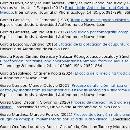
García Davis, Sara
y
Murillo Álvarez, Iván
y
Muñoz Ochoa, Mauricio
y
C
Viveros Valdez, José Ezequiel
(2018)
Bactericide, Antioxidant and Cytotox
Mexico.
International Journal of Pharmacology, 14 (3). pp. 391-396. I
García González, Luis Fernando
(1983)
Trabajo de investigación clínica
Especialidad thesis, Universidad Autónoma de Nuevo León.
García Gutiérrez, Yehuda Jesús
(2022)
Evaluación por tomografía comput
Especialidad thesis, Universidad Autónoma de Nuevo León.
García Lazcano, Adriana
(2015)
Eficacia de la aplicación de acupuntura
Universidad Autónoma de Nuevo León.
García Reyes, Cinthia Berenice
y
Salazar Rábago, Jacob Josafat
y
Sánch
Ciprofloxacin, ranitidine, and chlorphenamine removal from aqueous sol
Technology & Innovation, 24. p. 102060. ISSN 23521864
García Sepúlveda, Charlene Paola
(2024)
Eficacia de la medicina tradici
Autónoma de Nuevo León.
Garza Campos, Manuel Octavio
(2021)
Proceso de atención nutricia en
gastroyeyunoanastomisis secundaria a estenosis esofágica y síndrome de
Especialidad thesis, Universidad Autónoma de Nuevo León.
Garza Cano, Debanhi Giovanna
(2020)
Proceso de atención nutricia en
clínico].
Especialidad thesis, Universidad Autónoma de Nuevo León.
Garza Martínez, Marcela Patricia
(2021)
Proceso de atención nutricia 
cirugía de Whipple, implementado por 32 días. [Caso clínico].
Especialid
Garza Ocañas, Lourdes
y
Badillo Castañeda, Christian Tadeo
y
Montoya 