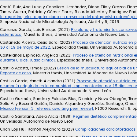
Cantú Ruiz, Ana Luisa
y
Caballero Hernández, Diana Elia
y
Orozco Flore
Tamez Guerra, Patricia
y
Gómez Flores, Ricardo Alberto
y
Rodríguez Padil
ferroportina, efecto potenciado en presencia del antagonista adrenérgic
Simposio Nacional de Microbiología Aplicada, Abril 4 y 5, 2019.
Carranza García, Luis Enrique
(2021)
Pie plano y tratamientos conserva
sistemática.
Maestría thesis, Universidad Autónoma de Nuevo León.
Castañeda Alcerro, Cesia Sarai
(2023)
Proceso de atención nutricia en 
10 al 19 de mayo de 2022.
Especialidad thesis, Universidad Autónoma 
Castellanos Espinosa, Angélica
(2021)
Proceso de atención nutricional
durante 8 días. [Caso clínico].
Especialidad thesis, Universidad Autónom
Castillo Acosta, Ismael
(2022)
Lesión de la musculatura isquiotibial de u
Reporte de caso.
Maestría thesis, Universidad Autónoma de Nuevo León
Castillo García, Yaneth Alejandra
(2021)
Proceso de atención nutricia e
neumonía adquirida en la comunidad, implementación por 15 días en una u
Especialidad thesis, Universidad Autónoma de Nuevo León.
Castillo Guzmán, Sandra
y
Palacios Ríos, Dionicio
y
Nava Obregón, Tere
Sofía A.
y
Becerril Gaitán, Daniela Alejandra
y
González Santiago, Omar
Mexico [version 1; referees: awaiting peer review].
F1000 Research, 6. pp
Castillo Santillana, Adela Alicia
(1989)
Regimen dietético complementado 
Universidad Autónoma de Nuevo León.
Chan Loji Hui, Ramón Alejandro
(2023)
Complicaciones cardiotorácicas 