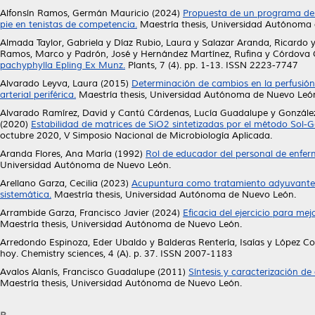
Alfonsín Ramos, Germán Mauricio
(2024)
Propuesta de un programa de en
pie en tenistas de competencia.
Maestría thesis, Universidad Autónoma
Almada Taylor, Gabriela
y
Díaz Rubio, Laura
y
Salazar Aranda, Ricardo
Ramos, Marco
y
Padrón, José
y
Hernández Martínez, Rufina
y
Córdova G
pachyphylla Epling Ex Munz.
Plants, 7 (4). pp. 1-13. ISSN 2223-7747
Alvarado Leyva, Laura
(2015)
Determinación de cambios en la perfusión
arterial periférica.
Maestría thesis, Universidad Autónoma de Nuevo Leó
Alvarado Ramírez, David
y
Cantú Cárdenas, Lucía Guadalupe
y
González
(2020)
Estabilidad de matrices de SiO2 sintetizadas por el método Sol-Ge
octubre 2020, V Simposio Nacional de Microbiología Aplicada.
Aranda Flores, Ana María
(1992)
Rol de educador del personal de enfe
Universidad Autónoma de Nuevo León.
Arellano Garza, Cecilia
(2023)
Acupuntura como tratamiento adyuvante de
sistemática.
Maestría thesis, Universidad Autónoma de Nuevo León.
Arrambide Garza, Francisco Javier
(2024)
Eficacia del ejercicio para me
Maestría thesis, Universidad Autónoma de Nuevo León.
Arredondo Espinoza, Eder Ubaldo
y
Balderas Rentería, Isaías
y
López Co
hoy. Chemistry sciences, 4 (A). p. 37. ISSN 2007-1183
Avalos Alanís, Francisco Guadalupe
(2011)
Síntesis y caracterización de
Maestría thesis, Universidad Autónoma de Nuevo León.