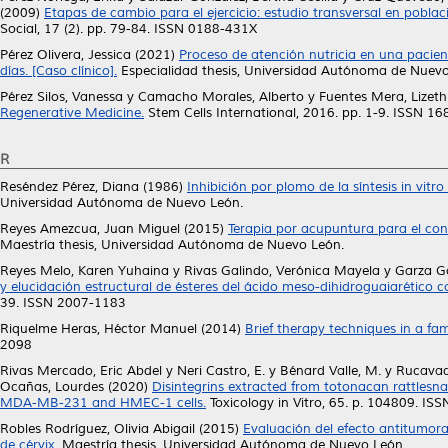
(2009)
Etapas de cambio para el ejercicio: estudio transversal en pobla
Social, 17 (2). pp. 79-84. ISSN 0188-431X
Pérez Olivera, Jessica
(2021)
Proceso de atención nutricia en una pacie
días. [Caso clínico].
Especialidad thesis, Universidad Autónoma de Nuevo
Pérez Silos, Vanessa
y
Camacho Morales, Alberto
y
Fuentes Mera, Lizeth
Regenerative Medicine.
Stem Cells International, 2016. pp. 1-9. ISSN 1
R
Reséndez Pérez, Diana
(1986)
Inhibición por plomo de la síntesis in vi
Universidad Autónoma de Nuevo León.
Reyes Amezcua, Juan Miguel
(2015)
Terapia por acupuntura para el con
Maestría thesis, Universidad Autónoma de Nuevo León.
Reyes Melo, Karen Yuhaina
y
Rivas Galindo, Verónica Mayela
y
Garza Go
y elucidación estructural de ésteres del ácido meso-dihidroguaiarético 
39. ISSN 2007-1183
Riquelme Heras, Héctor Manuel
(2014)
Brief therapy techniques in a fa
2098
Rivas Mercado, Eric Abdel
y
Neri Castro, E.
y
Bénard Valle, M.
y
Rucavad
Ocañas, Lourdes
(2020)
Disintegrins extracted from totonacan rattlesn
MDA-MB-231 and HMEC-1 cells.
Toxicology in Vitro, 65. p. 104809. I
Robles Rodríguez, Olivia Abigail
(2015)
Evaluación del efecto antitumor
de cérvix.
Maestría thesis, Universidad Autónoma de Nuevo León.