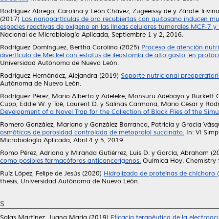
Rodríguez Abrego, Carolina
y
León Chávez, Zugeeissy de
y
Zárate Triviñ
(2017)
Las nanopartículas de oro recubiertas con quitosano inducen mu
especies reactivas de oxígeno en las líneas celulares tumorales MCF-7 y
Nacional de Microbiología Aplicada, Septiembre 1 y 2, 2016.
Rodríguez Domínguez, Bertha Carolina
(2025)
Proceso de atención nutri
divertículo de Meckel con estatus de ileostomía de alto gasto, en proto
Universidad Autónoma de Nuevo León.
Rodríguez Hernández, Alejandra
(2019)
Soporte nutricional preoperator
Autónoma de Nuevo León.
Rodríguez Pérez, Mario Alberto
y
Adeleke, Monsuru Adebayo
y
Burkett 
Cupp, Eddie W.
y
Toé, Laurent D.
y
Salinas Carmona, Mario César
y
Rodr
Development of a Novel Trap for the Collection of Black Flies of the S
Romero González, Mariana
y
González Barranco, Patricia
y
Gracia Vásqu
osmóticas de porosidad controlada de metoprolol succinato.
In: VI Simp
Microbiología Aplicada, Abril 4 y 5, 2019.
Romo Pérez, Adriana
y
Miranda Gutiérrez, Luis D.
y
García, Abraham
(2
como posibles farmacóforos anticancerígenos.
Química Hoy. Chemistry S
Ruíz López, Felipe de Jesús
(2020)
Hidrolizado de proteínas de chícharo (
thesis, Universidad Autónoma de Nuevo León.
S
Salas Martínez, Juana María
(2019)
Eficacia terapéutica de la electroac