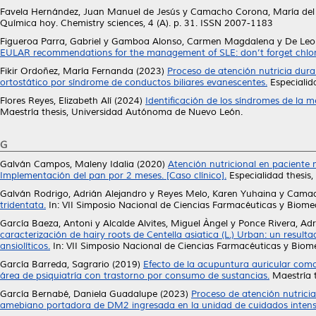
Favela Hernández, Juan Manuel de Jesús
y
Camacho Corona, María del
Química hoy. Chemistry sciences, 4 (A). p. 31. ISSN 2007-1183
Figueroa Parra, Gabriel
y
Gamboa Alonso, Carmen Magdalena
y
De Leo
EULAR recommendations for the management of SLE: don’t forget chlo
Fikir Ordoñez, María Fernanda
(2023)
Proceso de atención nutricia dur
ortostático por síndrome de conductos biliares evanescentes.
Especialid
Flores Reyes, Elizabeth Alí
(2024)
Identificación de los síndromes de la 
Maestría thesis, Universidad Autónoma de Nuevo León.
G
Galván Campos, Maleny Idalia
(2020)
Atención nutricional en paciente
Implementación del pan por 2 meses. [Caso clínico].
Especialidad thesis
Galván Rodrigo, Adrián Alejandro
y
Reyes Melo, Karen Yuhaina
y
Camac
tridentata.
In: VII Simposio Nacional de Ciencias Farmacéuticas y Biomed
García Baeza, Antoni
y
Alcalde Alvites, Miguel Àngel
y
Ponce Rivera, Ad
caracterización de hairy roots de Centella asiatica (L.) Urban: un resul
ansiolíticos.
In: VII Simposio Nacional de Ciencias Farmacéuticas y Biome
García Barreda, Sagrario
(2019)
Efecto de la acupuntura auricular com
área de psiquiatría con trastorno por consumo de sustancias.
Maestría 
García Bernabé, Daniela Guadalupe
(2023)
Proceso de atención nutrici
amebiano portadora de DM2 ingresada en la unidad de cuidados intens