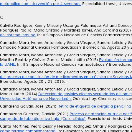
metabólico con intervención por 4 semanas.
Especialidad thesis, Unive
C
Calvillo Rodríguez, Kenny Misael
y
Uscanga Palomeque, Ashanti Concep
Rodríguez Padilla, María Cristina
y
Martínez Torres, Ana Carolina
(2018)
del sistema inmune.
In: V Simposio Nacional de Ciencias Farmacéuticas y
Camacho Mora, Ivonne Antonieta
y
Gracia Vásquez, Sandra Leticia
y
Go
Simposio Nacional Ciencias Farmacéuticas Y Biomedicina, Agosto 20 y 
Camacho Mora, Ivonne Antonieta
y
Gracia Vásquez, Sandra Leticia
y
Go
Martha Beatriz
y
Chávez García, Madia Judith
(2015)
Evaluación farmac
la UANL.
In: II Simposio Nacional Ciencias Farmacéuticas Y Biomedicina
Camacho Mora, Ivonne Antonieta
y
Gracia Vásquez, Sandra Leticia
y
Go
del proceso de conciliación de medicamentos en la Clínica de Servicios
Biomedicina, Agosto 20 y 21, 2015.
Camacho Mora, Ivonne Antonieta
y
Gracia Vásquez, Sandra Leticia
y
Go
Madia Judith
(2014)
Detección de posibles efectos secundarios del omepr
Universidad Autónoma de Nuevo León.
Química hoy. Chemistry sciences
Camarena Galván, José
(2024)
Retiro de etiqueta de alergia a penicilina
Campuzano Guerrero, Daniela
(2021)
Proceso de atención nutricia por 
sangrado de tubo digestivo bajo. [Caso clínico].
Especialidad thesis, Un
Cantú Martínez, Pedro César
y
Heredia Rodríguez, Omar
y
Rodríguez de
como terapia complementaria.
In: Bienestar y salud social. Universid