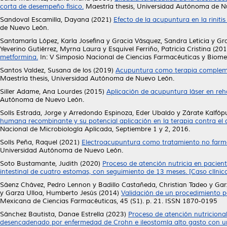
corta de desempeño físico.
Maestría thesis, Universidad Autónoma de N
Sandoval Escamilla, Dayana
(2021)
Efecto de la acupuntura en la rinitis
de Nuevo León.
Santamaría López, Karla Josefina
y
Gracia Vásquez, Sandra Leticia
y
Gra
Yeverino Gutiérrez, Myrna Laura
y
Esquivel Ferriño, Patricia Cristina
(201
metformina.
In: V Simposio Nacional de Ciencias Farmacéuticas y Biomedi
Santos Valdez, Susana de los
(2019)
Acupuntura como terapia complemen
Maestría thesis, Universidad Autónoma de Nuevo León.
Siller Adame, Ana Lourdes
(2015)
Aplicación de acupuntura láser en reha
Autónoma de Nuevo León.
Solís Estrada, Jorge
y
Arredondo Espinoza, Eder Ubaldo
y
Zárate Kalfópu
humana recombinante y su potencial aplicación en la terapia contra el 
Nacional de Microbiología Aplicada, Septiembre 1 y 2, 2016.
Solís Peña, Raquel
(2021)
Electroacupuntura como tratamiento no farmaco
Universidad Autónoma de Nuevo León.
Soto Bustamante, Judith
(2020)
Proceso de atención nutricia en pacien
intestinal de cuatro estomas, con seguimiento de 13 meses. [Caso clínico
Sáenz Chávez, Pedro Lennon
y
Badillo Castañeda, Christian Tadeo
y
Gar
y
Garza Ulloa, Humberto Jesús
(2014)
Validación de un procedimiento 
Mexicana de Ciencias Farmacéuticas, 45 (S1). p. 21. ISSN 1870-0195
Sánchez Bautista, Danae Estrella
(2023)
Proceso de atención nutriciona
desencadenado por enfermedad de Crohn e ileostomía alto gasto con un m