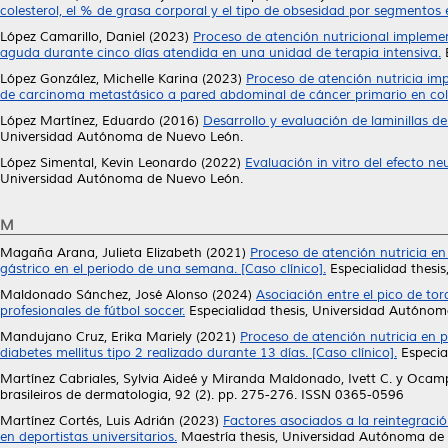
colesterol, el % de grasa corporal y el tipo de obsesidad por segmentos
López Camarillo, Daniel
(2023)
Proceso de atención nutricional impleme
aguda durante cinco días atendida en una unidad de terapia intensiva.
E
López González, Michelle Karina
(2023)
Proceso de atención nutricia im
de carcinoma metastásico a pared abdominal de cáncer primario en co
López Martínez, Eduardo
(2016)
Desarrollo y evaluación de laminillas d
Universidad Autónoma de Nuevo León.
López Simental, Kevin Leonardo
(2022)
Evaluación in vitro del efecto 
Universidad Autónoma de Nuevo León.
M
Magaña Arana, Julieta Elizabeth
(2021)
Proceso de atención nutricia en
gástrico en el periodo de una semana. [Caso clínico].
Especialidad thesi
Maldonado Sánchez, José Alonso
(2024)
Asociación entre el pico de to
profesionales de fútbol soccer.
Especialidad thesis, Universidad Autóno
Mandujano Cruz, Erika Mariely
(2021)
Proceso de atención nutricia en 
diabetes mellitus tipo 2 realizado durante 13 días. [Caso clínico].
Especia
Martínez Cabriales, Sylvia Aideé
y
Miranda Maldonado, Ivett C.
y
Ocamp
brasileiros de dermatologia, 92 (2). pp. 275-276. ISSN 0365-0596
Martínez Cortés, Luis Adrián
(2023)
Factores asociados a la reintegració
en deportistas universitarios.
Maestría thesis, Universidad Autónoma de