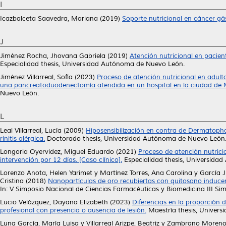
I
Icazbalceta Saavedra, Mariana
(2019)
Soporte nutricional en cáncer gást
J
Jiménez Rocha, Jhovana Gabriela
(2019)
Atención nutricional en pacie
Especialidad thesis, Universidad Autónoma de Nuevo León.
Jiménez Villarreal, Sofía
(2023)
Proceso de atención nutricional en adul
una pancreatoduodenectomía atendida en un hospital en la ciudad de 
Nuevo León.
L
Leal Villarreal, Lucía
(2009)
Hiposensibilización en contra de Dermatopha
rinitis alérgica.
Doctorado thesis, Universidad Autónoma de Nuevo León
Longoria Oyervidez, Miguel Eduardo
(2021)
Proceso de atención nutrici
intervención por 12 días. [Caso clínico].
Especialidad thesis, Universida
Lorenzo Anota, Helen Yarimet
y
Martínez Torres, Ana Carolina
y
García 
Cristina
(2018)
Nanopartículas de oro recubiertas con quitosano inducen
In: V Simposio Nacional de Ciencias Farmacéuticas y Biomedicina III Sim
Lucio Velázquez, Dayana Elizabeth
(2023)
Diferencias en la proporción d
profesional con presencia o ausencia de lesión.
Maestría thesis, Univer
Luna García, María Luisa
y
Villarreal Arizpe, Beatriz
y
Zambrano Moreno,