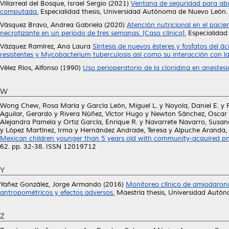
Villarreal del Bosque, Israel Sergio
(2021)
Ventana de seguridad para abor
computada.
Especialidad thesis, Universidad Autónoma de Nuevo León.
Vásquez Bravo, Andrea Gabriela
(2020)
Atención nutricional en el pacie
necrotizante en un periodo de tres semanas. [Caso clínico].
Especialidad
Vázquez Ramírez, Ana Laura
Síntesis de nuevos ésteres y fosfatos del 
resistentes y Mycobacterium tuberculosis así como su interacción con la
Vélez Ríos, Alfonso
(1990)
Uso perioperatorio de la clonidina en anestesi
W
Wong Chew, Rosa María
y
García León, Miguel L.
y
Noyola, Daniel E.
y
Aguilar, Gerardo
y
Rivera Núñez, Víctor Hugo
y
Newton Sánchez, Oscar 
Alejandra Pamela
y
Ortiz García, Enrique R.
y
Navarrete Navarro, Susan
y
López Martínez, Irma
y
Hernández Andrade, Teresa
y
Alpuche Aranda, 
Mexican children younger than 5 years old with community-acquired pn
62. pp. 32-38. ISSN 12019712
Y
Yañez González, Jorge Armando
(2016)
Monitoreo clínico de amiodarona
antropométricos y efectos adversos.
Maestría thesis, Universidad Autó
Z