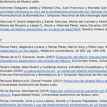
Autónoma de Nuevo León.
Sánchez Oseguera, Adela
y
Villareal Chiu, Juan Francisco
y
Morales San 
actividad citotóxica in vitro de la prodigiosina producida por Serratia m
Farmacéuticas & Biomedicina I Simposio Nacional de Microbiología Apli
Sánchez P., Maria Alejandra
y
Esmer Sánchez, María del Carmen
y
Martí
María del Rosario
y
López O., Rocío
y
Villarreal Pérez, Jesús Zacarías
(20
niveles de folatos sanguíneos en mujeres de edad fértil.
Revista chilena d
T
Tamez Peña, Alejandra Lorena
y
Tamez Pérez, Héctor Eloy
y
Peña Lazo, 
medications on the elderly.
Medicina universitaria, 16 (65). pp. 199-20
Tamez de la O, Eduardo Javier
(2007)
Evaluación del efecto hipoglucemia
Ganoderma applanatum del noreste de México.
Doctorado thesis, Univ
Tavera Valdez, Aída Noemí
y
Gutiérrez Arenas, Esthefania Guadalupe
y
N
Graciela
(2020)
La peroxisomicina A1, un potencial agente antineoplás
Ciencias Farmacéuticas y Biomedicina & V Simposio Nacional de Microbi
Terrazas Betancourt, Daniel Yradier
(2021)
Protocolos de terapia física 
Universidad Autónoma de Nuevo León.
Torres Barrios, Montserrat
(2019)
Atención nutricional en paciente con f
clínico).
Especialidad thesis, Universidad Autónoma de Nuevo León.
Torres Camarillo, Irma
y
Luna Lázaro, Martín
y
Cáceres Papadakis, Ulise
estándares de manejo y uso de medicamentos intravenosos en un hospit