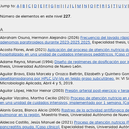
Jump to:
A
|
B
|
C
|
D
|
E
|
F
|
G
|
H
|
I
|
J
|
L
|
M
|
N
|
O
|
P
|
R
|
S
|
T
|
U
|
V
Número de elementos en este nivel
227
.
A
Abraham Osuna, Hermann Alejandro
(2026)
Frecuencia del lavado ráp
adenomas paratiroideos durante 2023-2025 2025.
Especialidad thesis
Acosta Flores, Areli
(2021)
Aplicación del proceso de atención nutricia 
hospitalizado en una unidad de cuidados intensivos pediátricos. [Caso clí
Adame Reyna, Manuel
(1994)
Diseño de regímenes de dosificación por 
thesis, Universidad Autónoma de Nuevo León.
Aguilar Bravo, Elida Marcela
y
Orozco Beltrán, Elizabeth
y
Quintero Gon
desetilamiodarona por HPLC UV-Vis en tejido graso subcutáneo.
In: VI 
Microbiología Aplicada, Abril 4 y 5, 2019.
Aguilar López, Héctor Heinar
(2003)
Presión arterial post-ejercicio y tera
Aguilar Vizcaíno, Martha Cecilia
(2021)
Proceso de atención nutricia en 
en una unidad de cuidados intensivos, implementado por 1 semana. [Caso
Alanís Garza, Blanca Alicia
(2005)
Rastreo de la actividad antifúngica d
pulmonar en la región.
Maestría thesis, Universidad Autónoma de Nuevo
Aldecoa Castillo, Jesús Manuel de
(2021)
Proceso de atención nutricia 
pancreatitis aguda. [Caso clínico].
Especialidad thesis, Universidad Aut