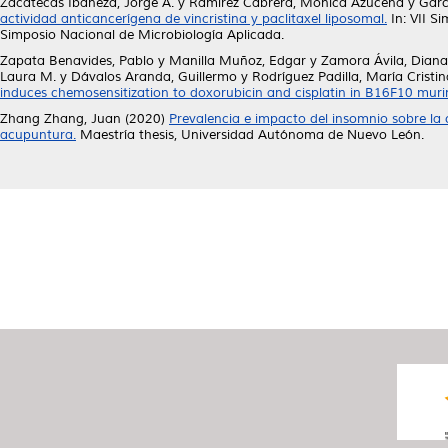
Zacatecas Ibañeza, Jorge A.
y
Ramírez Cabrera, Mónica Azucena
y
Garc
actividad anticancerígena de vincristina y paclitaxel liposomal.
In: VII S
Simposio Nacional de Microbiología Aplicada.
Zapata Benavides, Pablo
y
Manilla Muñoz, Edgar
y
Zamora Ávila, Diana
Laura M.
y
Dávalos Aranda, Guillermo
y
Rodríguez Padilla, María Cristin
induces chemosensitization to doxorubicin and cisplatin in B16F10 muri
Zhang Zhang, Juan
(2020)
Prevalencia e impacto del insomnio sobre la 
acupuntura.
Maestría thesis, Universidad Autónoma de Nuevo León.