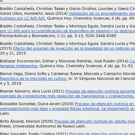
B
Badillo Castañeda, Christian Tadeo
y
Garza Ocañas, Lourdes
y
Sáenz Ch
Garza Ulloa, Humberto Jesús
(2014)
Validación de un procedimiento anal
humano por LC-MS-MS.
Química Hoy. Chemistry Sciences, 4 (A). pp. 4
Badillo Castañeda, Christian Tadeo
y
Montoya Eguía, Sandra Lucía
y
Ga
por LC-MS para la cuantificación de ibuprofeno en plasma y su aplicaci
Farmacéuticas y Biomedicina, 1 (1). pp. 3-13. ISSN 2448-8380
Badillo Castañeda, Christian Tadeo
y
Montoya Eguía, Sandra Lucía
y
Pá
(2015)
Efecto del volumen de inyección en la linealidad de un método 
20 y 21, 2015.
Baltazar Encarnación, Esther
y
Morones Ramírez, José Rubén
(2014)
Co
terapias inteligentes.
Química Hoy. Chemistry Sciences, 4 (A). pp. 51-52
Bernal Vega, Diana Sofía
y
Cárdenas Tueme, Marcela
y
Camacho Morales
fagocítica de la microglía en cultivo.
In: VI Simposio Nacional de Ciencia
4 y 5, 2019.
Besnier Navarro, Ana Lucía
(2021)
Proceso de atención nutricia durante
operada de craneotomía más resección de meningioma y craniectomía. [
Bobadilla González, Dulce Anahí
(2020)
Proceso de atención nutricia en 
sigmoidectomía más lape y probable fístula intestinal. Se implementó el p
León.
Brito Álvarez, Marisol
(2020)
Proceso de atención nutricia en adulto ma
thesis, Universidad Autónoma de Nuevo León.
Báez Sauceda, Evelin Cristina
(2021)
Proceso de atención nutricia en pa