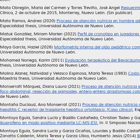
Mata Obregón, María del Carmen
y
Torres Treviño, José Angel
Requerimi
Clínica, 2 de octubre de 2015, Monterrey, Nuevo León. (Sin publicar)
Mata Ramos, Andrea
(2020)
Proceso de atención nutricia en hombre adu
Especialidad thesis, Universidad Autónoma de Nuevo León.
Matuk González, Miriam Marlen
(2022)
Perfil de cronotipo en jugadores
Especialidad thesis, Universidad Autónoma de Nuevo León.
Maya García, Haziel
(2026)
Morfometría interna del oído pediátrico com
Universidad Autónoma de Nuevo León.
Mohamed Noriega, Karim
(2011)
Evaluación terapéutica del Bevacizumab
thesis, Universidad Autónoma de Nuevo León.
Molina Alanez, Natividad
y
Velasco Espinosa, María Teresa
(1983)
Costo 
Maestría thesis, Universidad Autónoma de Nuevo León.
Monserratt Márquez, Diana Laura
(2021)
Proceso de atención nutricia
foco abdominal, resección de sigmoides, entero-entero anastomosis colore
de Nuevo León.
Montaña Duclaud, Ana Monserrat
(2021)
Proceso de atención nutricia 
hepatitis C receptor de trasplante hepático ortotópico. [Caso clínico].
Esp
Montoya Eguía, Sandra Lucía
y
Badillo Castañeda, Christian Tadeo
y
Ga
ibuprofeno en modo positivo mediante LC-MS-ESI.
In: II Simposio Nacio
Montoya Eguía, Sandra Lucía
y
Garza Ocañas, Lourdes
y
Badillo Casta
Zanatta Calderón, María Teresa
y
Garza Ulloa, Humberto Jesús
(2014)
B