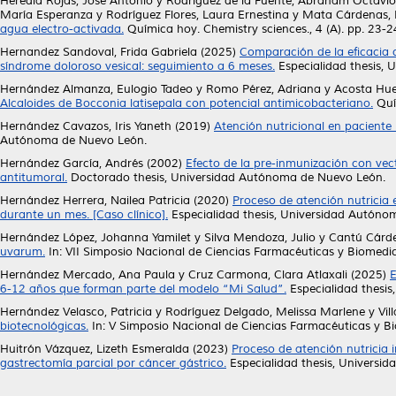
Heredia Rojas, José Antonio
y
Rodríguez de la Fuente, Abraham Octavio
María Esperanza
y
Rodríguez Flores, Laura Ernestina
y
Mata Cárdenas, 
agua electro-activada.
Química hoy. Chemistry sciences., 4 (A). pp. 23-
Hernandez Sandoval, Frida Gabriela
(2025)
Comparación de la eficacia d
síndrome doloroso vesical: seguimiento a 6 meses.
Especialidad thesis,
Hernández Almanza, Eulogio Tadeo
y
Romo Pérez, Adriana
y
Acosta Hue
Alcaloides de Bocconia latisepala con potencial antimicobacteriano.
Quím
Hernández Cavazos, Iris Yaneth
(2019)
Atención nutricional en paciente 
Autónoma de Nuevo León.
Hernández García, Andrés
(2002)
Efecto de la pre-inmunización con vect
antitumoral.
Doctorado thesis, Universidad Autónoma de Nuevo León.
Hernández Herrera, Nailea Patricia
(2020)
Proceso de atención nutrici
durante un mes. [Caso clínico].
Especialidad thesis, Universidad Autóno
Hernández López, Johanna Yamilet
y
Silva Mendoza, Julio
y
Cantú Cárde
uvarum.
In: VII Simposio Nacional de Ciencias Farmacéuticas y Biomedic
Hernández Mercado, Ana Paula
y
Cruz Carmona, Clara Atlaxali
(2025)
E
6-12 años que forman parte del modelo “Mi Salud”.
Especialidad thesi
Hernández Velasco, Patricia
y
Rodríguez Delgado, Melissa Marlene
y
Vil
biotecnológicas.
In: V Simposio Nacional de Ciencias Farmacéuticas y Bio
Huitrón Vázquez, Lizeth Esmeralda
(2023)
Proceso de atención nutricia
gastrectomía parcial por cáncer gástrico.
Especialidad thesis, Universi