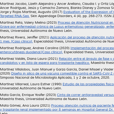
Martínez Jacobo, Lizeth Alejandra
y
Ancer Arellano, Claudia I.
y
Ortiz Ló
Ancer Rodríguez, Jesús
y
Camacho Zamora, Bianka Dianey
y
Zomosa Sig
Jorge
y
Rojas Martínez, Augusto
(2017)
Evaluation of the Expression o
Targeted RNA-Seq.
Skin Appendage Disorders, 4 (4). pp. 268-273. ISSN
Martínez Reta, Valery Melina
(2023)
Proceso de Atención Nutricional en
Grave por enfermedad crónica de Lupus eritematoso generalizado, enfe
thesis, Universidad Autónoma de Nuevo León.
Martínez Rivera, Jeniffer
(2021)
Aplicación del proceso de atención nutr
1 mes. [Caso clínico].
Especialidad thesis, Universidad Autónoma de Nue
Martínez Rodríguez, Andrea Carolina
(2020)
Implementación del proceso 
enterocutáneas duodenal.[Caso clínico].
Especialidad thesis, Universid
Martínez Valdés, Diana Laura
(2021)
Relación entre el ángulo de fase y 
candidatos y en lista de espera para trasplante hepático.
Maestría thesi
Martínez Villalobos, Juan Manuel
y
Garza García, Daniel Misael
y
Viader
(2020)
Diseño in silico de una vacuna comestible contra el SARS-CoV-2 
Simposio Nacional de Microbiología Aplicada, 1 y 2 de octubre, 2020.
Martínez Villarreal, Laura Esther
(1990)
Estudio de las propiedades fisi
Universidad Autónoma de Nuevo León.
Mata García, Enrique Yosifer
(2023)
Cinta de correr antigravedad versus 
Maestría thesis, Universidad Autónoma de Nuevo León.
Mata Gómez, Ana Laura
(2021)
Proceso atención nutricia de paciente 
y trasplante renal implementado por 8 semanas en Hospital General Dr. Mi
León.