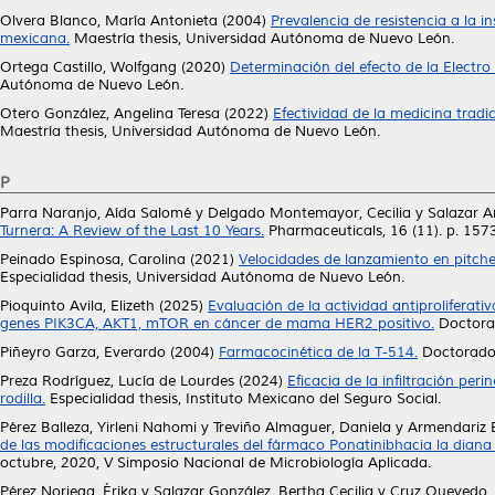
Olvera Blanco, María Antonieta
(2004)
Prevalencia de resistencia a la 
mexicana.
Maestría thesis, Universidad Autónoma de Nuevo León.
Ortega Castillo, Wolfgang
(2020)
Determinación del efecto de la Electro
Autónoma de Nuevo León.
Otero González, Angelina Teresa
(2022)
Efectividad de la medicina tradic
Maestría thesis, Universidad Autónoma de Nuevo León.
P
Parra Naranjo, Aída Salomé
y
Delgado Montemayor, Cecilia
y
Salazar A
Turnera: A Review of the Last 10 Years.
Pharmaceuticals, 16 (11). p. 15
Peinado Espinosa, Carolina
(2021)
Velocidades de lanzamiento en pitchers
Especialidad thesis, Universidad Autónoma de Nuevo León.
Pioquinto Avila, Elizeth
(2025)
Evaluación de la actividad antiproliferat
genes PIK3CA, AKT1, mTOR en cáncer de mama HER2 positivo.
Doctorad
Piñeyro Garza, Everardo
(2004)
Farmacocinética de la T-514.
Doctorado 
Preza Rodríguez, Lucía de Lourdes
(2024)
Eficacia de la infiltración per
rodilla.
Especialidad thesis, Instituto Mexicano del Seguro Social.
Pérez Balleza, Yirleni Nahomi
y
Treviño Almaguer, Daniela
y
Armendariz B
de las modificaciones estructurales del fármaco Ponatinibhacia la diana
octubre, 2020, V Simposio Nacional de Microbiología Aplicada.
Pérez Noriega, Érika
y
Salazar González, Bertha Cecilia
y
Cruz Quevedo, 