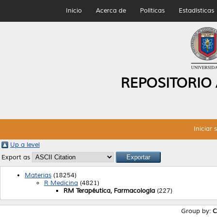
Inicio
Acerca de
Políticas
Estadísticas
REPOSITORIO
Iniciar 
Up a level
Export as
Materias
(18254)
R Medicina
(4821)
RM Terapéutica, Farmacología
(227)
Group by:
C