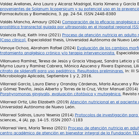
Valdez Arellanes, Ana Laura
y
Alcaraz Madrigal, Karla Ximena
y
García 
provenientes de Solanum licopersicum y su potencial uso en la prevenc
Farmacéuticas y Biomedicina, 3. pp. 24-54. ISSN 2448-8380
Valdés Mancha, Amaury
(2024)
Comparación de la eficacia analgésica d
prostática transrectal guiada por ultrasonido en el Hospital regional IS
Valencia Ruiz, Keith Irina
(2021)
Proceso de atención nutricia en adult
[Caso clínico].
Especialidad thesis, Universidad Autónoma de Nuevo Leó
Vanoye Ochoa, Abraham Rafael
(2024)
Evaluación de los cambios morf
tratamiento analgésico crónico y/o terapia intervencionista.
Especialida
Villanueva Ramírez, Teresa de Jesús
y
Gracia Vásquez, Sandra Leticia
y
G
Myrna Laura
y
Ramírez Cabrera, Mónica Azucena
y
Rivera Espinosa, Lil
citrato de sildenafil para uso pediátrico. Resultados preliminares.
In: III
Microbiología Aplicada, Septiembre 1 y 2, 2016.
Villarreal García, Laura Elena
y
Oranday Cárdenas, María Azucena
y
Riv
y
Gómez Treviño, Jesús Alberto
y
Torres de la Cruz, Víctor Manuel
(2014
Porphyromonas gingivalis, evaluación citotóxica y mutagénica.
Revista 
Villarreal Ortiz, Lilia Elizabeth
(2019)
Atención nutricional en el paciente
Universidad Autónoma de Nuevo León.
Villarreal Salinas, Laura Yesenia
(2014)
Protocolos de investigación para
sciences., 4 (A). pp. 14-15. ISSN 2007-1183
Villarreal Vera, María Teresa
(2021)
Proceso de atención nutricia en adu
centro académico de atención en bienestar integral de la Fundación TEC 