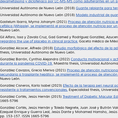
dexametasona y diclofenaco por LC-MS-MS como adulterantes en un pr
Universidad Autónoma de Nuevo León (2018)
Guante relajante para tera
Universidad Autónoma de Nuevo León (2018)
Modelo industrial de guant
Gastelum Ibarra, Myrna Johanym
(2021)
Proceso de atención nutricia
cefálica (Whipple), se implementó el proceso de atención nutricia por un 
Nuevo León.
Gil Alfaro, Issa
y
Zavala Cruz, Gad Gamed
y
Rodríguez González, Azucen
regarding the use of placebo in clinical practice.
Gaceta médica de Méxic
González Alcocer, Alfredo
(2018)
Estudio morfológico del efecto de la a
thesis, Universidad Autónoma de Nuevo León.
González Barrón, Cynthia Alejandra
(2022)
Conducta motivacional y activ
durante la pandemia COVID-19.
Maestría thesis, Universidad Autónoma
González Cavazos, Grecia Meriva
(2021)
Proceso de atención nutriciona
secundaria a trasplante hepático, se implementó el proceso de atención n
Nuevo León.
González Cisneros, Karla Isabel
(2023)
Efecto de la terapia peri neural 
resistente a tratamientos convencionales.
Especialidad thesis, Univers
González Cortés, Jesús Hernán
(2015)
Treatment of Diabetic Macular Ed
1665-5796
González Cortés, Jesús Hernán
y
Toledo Negrete, Juan José
y
Butrón Vald
Ezequiel Enrique
y
Guerra Leal, Jesús Dante
y
Mohamed Hamsho, Jesús
pp. 153-157. ISSN 1665-5796