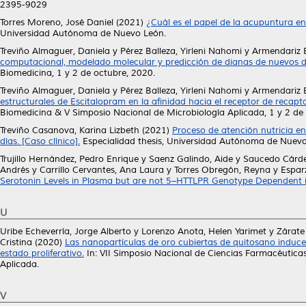
2395-9029
Torres Moreno, José Daniel
(2021)
¿Cuál es el papel de la acupuntura en
Universidad Autónoma de Nuevo León.
Treviño Almaguer, Daniela
y
Pérez Balleza, Yirleni Nahomi
y
Armendariz B
computacional, modelado molecular y predicción de dianas de nuevos de
Biomedicina, 1 y 2 de octubre, 2020.
Treviño Almaguer, Daniela
y
Pérez Balleza, Yirleni Nahomi
y
Armendariz B
estructurales de Escitalopram en la afinidad hacia el receptor de recapt
Biomedicina & V Simposio Nacional de Microbiología Aplicada, 1 y 2 de
Treviño Casanova, Karina Lizbeth
(2021)
Proceso de atención nutricia e
días. [Caso clínico].
Especialidad thesis, Universidad Autónoma de Nuevo
Trujillo Hernández, Pedro Enrique
y
Saenz Galindo, Aide
y
Saucedo Cárde
Andrés
y
Carrillo Cervantes, Ana Laura
y
Torres Obregón, Reyna
y
Espar
Serotonin Levels in Plasma but are not 5–HTTLPR Genotype Dependent i
U
Uribe Echeverría, Jorge Alberto
y
Lorenzo Anota, Helen Yarimet
y
Zárate 
Cristina
(2020)
Las nanopartículas de oro cubiertas de quitosano induce
estado proliferativo.
In: VII Simposio Nacional de Ciencias Farmacéuticas
Aplicada.
V