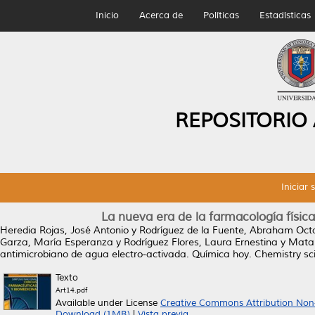
Inicio
Acerca de
Políticas
Estadísticas
REPOSITORIO
Iniciar 
La nueva era de la farmacología físic
Heredia Rojas, José Antonio
y
Rodríguez de la Fuente, Abraham Oct
Garza, María Esperanza
y
Rodríguez Flores, Laura Ernestina
y
Mata 
antimicrobiano de agua electro-activada.
Química hoy. Chemistry sci
Texto
Art14.pdf
Available under License
Creative Commons Attribution Non
Download (1MB)
|
Vista previa