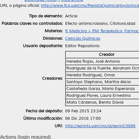
URL o página oficial:
http://www.fcq.uanl.mx/RevistaQuimicaHoy/principa
Tipo de elemento:
Article
Palabras claves no controlados:
Efecto antimicrobiano, Citotoxicidad
Materias:
R Medicina > RM Terapéutica, Farmac
Divisiones:
Ciencias Químicas
Usuario depositante:
Editor Repositorio
Creador
Heredia Rojas, José Antonio
Rodríguez de la Fuente, Abraham Oct
Heredia Rodríguez, Omar
Creadores:
Santoyo Stephano, Martha Alicia
Castañeda Garza, María Esperanza
Rodríguez Flores, Laura Ernestina
Mata Cárdenas, Benito David
Fecha del depósito:
09 Feb 2015 23:24
Última modificación:
06 Dic 2016 17:00
URI:
http://eprints.uanl.mx/id/eprint/3886
Actions (login required)