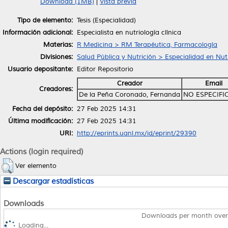
Download (1MB)
|
Vista previa
Tipo de elemento:
Tesis (Especialidad)
Información adicional:
Especialista en nutriología clínica
Materias:
R Medicina > RM Terapéutica, Farmacología
Divisiones:
Salud Pública y Nutrición > Especialidad en Nutr
Usuario depositante:
Editor Repositorio
Creador
Email
Creadores:
De la Peña Coronado, Fernanda
NO ESPECIFI
Fecha del depósito:
27 Feb 2025 14:31
Última modificación:
27 Feb 2025 14:31
URI:
http://eprints.uanl.mx/id/eprint/29390
Actions (login required)
Ver elemento
Descargar estadísticas
Downloads
Downloads per month over
Loading...