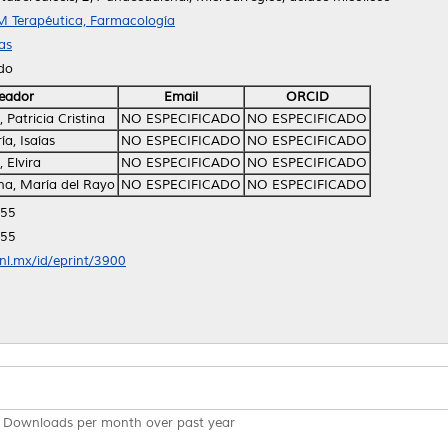
 Terapéutica, Farmacología
as
ido
eador
Email
ORCID
, Patricia Cristina
NO ESPECIFICADO
NO ESPECIFICADO
ía, Isaías
NO ESPECIFICADO
NO ESPECIFICADO
 Elvira
NO ESPECIFICADO
NO ESPECIFICADO
a, María del Rayo
NO ESPECIFICADO
NO ESPECIFICADO
:55
:55
anl.mx/id/eprint/3900
Downloads per month over past year