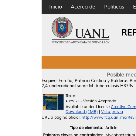
Inicio
Acerca de
Políticas
E
RE
Posible mec
Esquivel Ferriño, Patricia Cristina
y
Balderas Ren
2,4-undecadienal sobre M. tuberculosis H37Rv.
Texto
- Versión Aceptada
Art25.pdf
Available under License
Creative Com
Download (2MB)
|
Vista previa
URL o página oficial:
http://www.fcq.uanl.mx/Revi
Tipo de elemento:
Article
Palabras claves no controlados:
Mycobacterium t