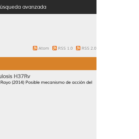
úsqueda avanzada
Atom
RSS 1.0
RSS 2.0
ulosis H37Rv
 Rayo
(2014)
Posible mecanismo de acción del