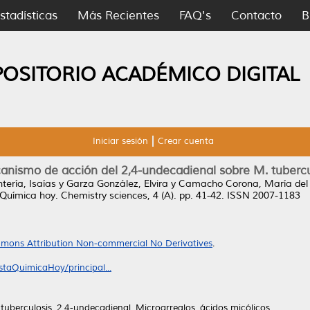
stadísticas
Más Recientes
FAQ's
Contacto
B
POSITORIO ACADÉMICO DIGITAL
Iniciar sesión
Crear cuenta
anismo de acción del 2,4-undecadienal sobre M. tuberc
tería, Isaías
y
Garza González, Elvira
y
Camacho Corona, María del
Química hoy. Chemistry sciences, 4 (A). pp. 41-42. ISSN 2007-1183
mons Attribution Non-commercial No Derivatives
.
staQuimicaHoy/principal...
uberculosis, 2,4-undecadienal, Microarreglos, ácidos micólicos