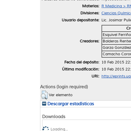
Materias:
R Medicina > RM
Divisiones:
Ciencias Químic
Usuario depositante:
Lic. Josimar Pul
Cr
Esquivel Ferriño
Creadores:
Balderas Renter
Garza González,
Camacho Coron
Fecha del depósito:
10 Feb 2015 22
Última modificación:
10 Feb 2015 22
URI:
http://eprints.u
Actions (login required)
Ver elemento
Descargar estadísticas
Downloads
Loading...