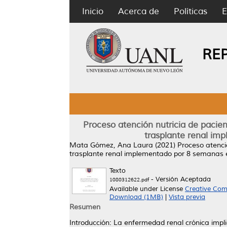
Inicio
Acerca de
Políticas
E
RE
Proceso atención nutricia de pacie
trasplante renal imp
Mata Gómez, Ana Laura
(2021)
Proceso atenci
trasplante renal implementado por 8 semanas en 
Texto
- Versión Aceptada
1080312622.pdf
Available under License
Creative Com
Download (1MB)
|
Vista previa
Resumen
Introducción: La enfermedad renal crónica implic