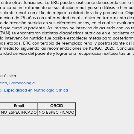
, entre otras funciones. La ERC puede clasificarse de acuerdo con la 
r a cabo un tratamiento de sustitución renal, ya sea diálisis o hemo
plante renal, con el fin de mejorar calidad de vida y pronostico. Obj
enina de 25 años con enfermedad renal crónica en tratamiento de re
 de atención nutricia en sus diferentes pasos, en el cual se evalua
ad que cursó la paciente. Así mismo, se intervino de acuerdo con los
(PAN) se encontraron distintos diagnósticos nutricios en el paciente
o la intervención nutricia fue posible establecer metas para posteriorm
bas etapas, ERC con terapia de reemplazo renal y postrasplante así 
 inmediato, siguiendo las recomendaciones de KDIGO, 2020. Conclusi
alidad de vida del paciente y lograr una recuperación exitosa tas un
a Clínica
tica, Farmacología
> Especialidad en Nutriología Clínica
Email
ORCID
NO ESPECIFICADO
NO ESPECIFICADO