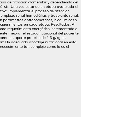
tasa de filtración glomerular y dependiendo del
diálisis. Una vez estando en etapa avanzada el
etivo: Implementar el proceso de atención
mplazo renal hemodiálisis y trasplante renal.
ron parámetros antropométricos, bioquímicos y
 requerimientos en cada etapa. Resultados: Al
 como requerimiento energético incrementado e
ente mejorar el estado nutricional del paciente;
como un aporte proteico de 1.3 g/kg en
ón: Un adecuado abordaje nutricional en esta
 procedimiento tan complejo como lo es el