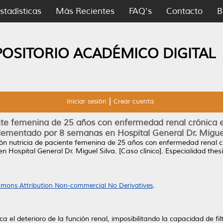
stadísticas
Más Recientes
FAQ's
Contacto
B
POSITORIO ACADÉMICO DIGITAL
Iniciar sesión
Crear cuenta
nte femenina de 25 años con enfermedad renal crónica 
lementado por 8 semanas en Hospital General Dr. Miguel 
ón nutricia de paciente femenina de 25 años con enfermedad renal c
Hospital General Dr. Miguel Silva. [Caso clínico].
Especialidad thes
mons Attribution Non-commercial No Derivatives
.
a el deterioro de la función renal, imposibilitando la capacidad de fi