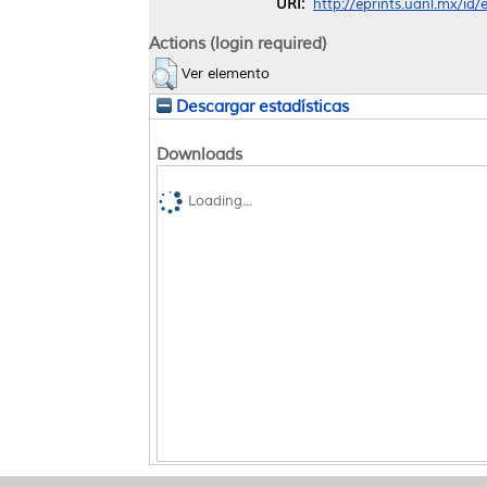
URI:
http://eprints.uanl.mx/id
Actions (login required)
Ver elemento
Descargar estadísticas
Downloads
Loading...