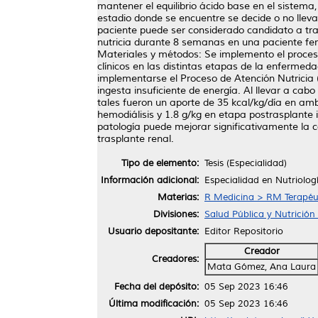
mantener el equilibrio ácido base en el sistema
estadio donde se encuentre se decide o no lleva
paciente puede ser considerado candidato a tras
nutricia durante 8 semanas en una paciente fem
Materiales y métodos: Se implemento el proceso
clínicos en las distintas etapas de la enfermed
implementarse el Proceso de Atención Nutricia 
ingesta insuficiente de energía. Al llevar a cab
tales fueron un aporte de 35 kcal/kg/día en am
hemodiálisis y 1.8 g/kg en etapa postrasplante
patología puede mejorar significativamente la c
trasplante renal.
Tipo de elemento:
Tesis (Especialidad)
Información adicional:
Especialidad en Nutriologí
Materias:
R Medicina > RM Terapéu
Divisiones:
Salud Pública y Nutrición 
Usuario depositante:
Editor Repositorio
Creador
Creadores:
Mata Gómez, Ana Laura
Fecha del depósito:
05 Sep 2023 16:46
Última modificación:
05 Sep 2023 16:46