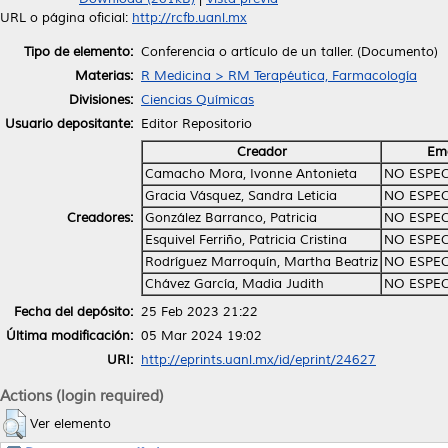
URL o página oficial:
http://rcfb.uanl.mx
Tipo de elemento:
Conferencia o artículo de un taller. (Documento)
Materias:
R Medicina > RM Terapéutica, Farmacología
Divisiones:
Ciencias Químicas
Usuario depositante:
Editor Repositorio
Creador
Ema
Camacho Mora, Ivonne Antonieta
NO ESPEC
Gracia Vásquez, Sandra Leticia
NO ESPEC
Creadores:
González Barranco, Patricia
NO ESPEC
Esquivel Ferriño, Patricia Cristina
NO ESPEC
Rodríguez Marroquín, Martha Beatriz
NO ESPEC
Chávez García, Madia Judith
NO ESPEC
Fecha del depósito:
25 Feb 2023 21:22
Última modificación:
05 Mar 2024 19:02
URI:
http://eprints.uanl.mx/id/eprint/24627
Actions (login required)
Ver elemento