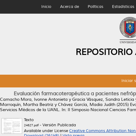
Inicio
Acerca de
Políticas
Estadísticas
REPOSITORIO
Iniciar 
Evaluación farmacoterapéutica a pacientes nefróp
Camacho Mora, Ivonne Antonieta
y
Gracia Vásquez, Sandra Leticia
Marroquín, Martha Beatriz
y
Chávez García, Madia Judith
(2015)
Ev
Servicios Médicos de la UANL.
In: II Simposio Nacional Ciencias Far
Texto
- Versión Publicada
24627.pdf
Available under License
Creative Commons Attribution Non
Download (261kB)
|
Vista previa