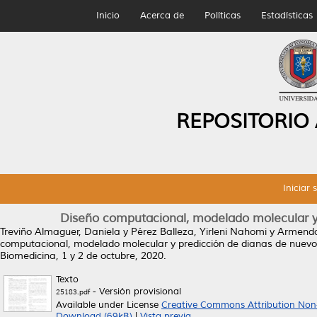
Inicio
Acerca de
Políticas
Estadísticas
REPOSITORIO
Iniciar 
Diseño computacional, modelado molecular y 
Treviño Almaguer, Daniela
y
Pérez Balleza, Yirleni Nahomi
y
Armendar
computacional, modelado molecular y predicción de dianas de nuevos
Biomedicina, 1 y 2 de octubre, 2020.
Texto
- Versión provisional
25183.pdf
Available under License
Creative Commons Attribution Non
Download (69kB)
|
Vista previa