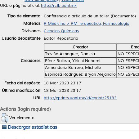
URL o página oficial:
http://rcfb.uanl.mx
Tipo de elemento:
Conferencia o artículo de un taller. (Documento)
Materias:
R Medicina > RM Terapéutica, Farmacología
Divisiones:
Ciencias Químicas
Usuario depositante:
Editor Repositorio
Creador
Ema
Treviño Almaguer, Daniela
NO ESPEC
Creadores:
Pérez Balleza, Yirleni Nahomi
NO ESPEC
Armendariz Barrera, Michelle
NO ESPEC
Espinosa Rodríguez, Bryan Alejandro
NO ESPEC
Fecha del depósito:
18 Mar 2023 23:17
Última modificación:
18 Mar 2023 23:17
URI:
http://eprints.uanl.mx/id/eprint/25183
Actions (login required)
Ver elemento
Descargar estadísticas