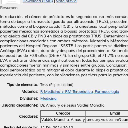
Download (2MB)
|
Vista previa
Resumen
Introducción: el cáncer de próstata es la segunda causa más común 
toma de biopsia transrectal guiada por ultrasonido (TRUS), procedimi
métodos como el bloqueo caudal (CB) y la anestesia local periprost
pacientes mexicanos sometidos a biopsia prostática TRUS, analizando
analgésica del CB y PNB en biopsias prostáticas TRUS. Determinar la
complicaciones asociadas con ambos métodos. Material y Métodos: es
pacientes del Hospital Regional ISSSTE. Los participantes se dividier
Análoga (EVA) antes, durante y después del procedimiento. Se anal
de edad fue de 70.9 años (DE ±7.4). En el grupo CB, el 71.7% no rep
EVA mostraron diferencias significativas en todos los tiempos eval
complicaciones fueron mínimas y similares entre grupos. Conclusión:
local periprostática para mitigar el dolor durante la biopsia prostá
experiencia del paciente, con implicaciones positivas para la práctica
Tipo de elemento:
Tesis (Especialidad)
Materias:
R Medicina > RM Terapéutica, Farmacología
Divisiones:
Medicina
Usuario depositante:
Dr. Amaury de Jesús Valdés Mancha
Creador
Email
Creadores:
Valdés Mancha, Amaury
amaury.valdesmn@uan
Fecha del depósito:
12 Dic 2024 20:12