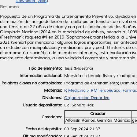
Download (2MB)
Resumen
Propuesta de un Programa de Entrenamiento Preventivo, dividido en 2 M
disminución del riesgo de lesión de tobillo-pie en tenistas de nivel co
una tenista de 22 años de edad y con participación desde los 8 años
Olimpiada Nacional 2014 en la modalidad de dobles, becada al 100
(Freshman); raqueta #4 en 2019 (Sophomore); transferida a la Unive
2021 (Senior) por mencionar algunos logros importantes, sin anteced
un estudio con manipulacion y mediciones pre y post. El interés de est
dinamometría isocinética de miembros inferiores, esta evaluación is
movimiento determinado, a una velocidad constante y programable.
Tipo de elemento:
Tesis (Maestría)
Información adicional:
Maestría en terapia física y readaptac
Palabras claves no controlados:
Programa de entrenamiento; Disminución
Materias:
R Medicina > RM Terapéutica, Farmac
Divisiones:
Organización Deportiva
Usuario depositante:
Lic. Sandra Rdz
Creador
Creadores:
Alfonsín Ramos, Germán Mauricio
ge
Fecha del depósito:
09 Sep 2024 21:37
Última modificación:
09 Sep 2024 21:37