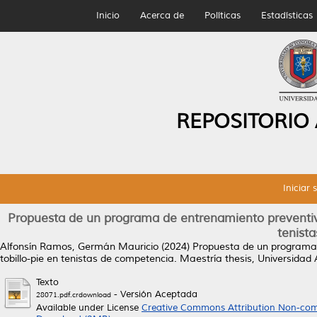
Inicio
Acerca de
Políticas
Estadísticas
REPOSITORIO
Iniciar 
Propuesta de un programa de entrenamiento preventivo, 
tenist
Alfonsín Ramos, Germán Mauricio
(2024)
Propuesta de un programa d
tobillo-pie en tenistas de competencia.
Maestría thesis, Universida
Texto
- Versión Aceptada
28071.pdf.crdownload
Available under License
Creative Commons Attribution Non-com