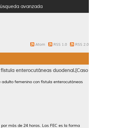
úsqueda avanzada
Atom
RSS 1.0
RSS 2.0
 fístula enterocutáneas duodenal.[Caso
e adulto femenino con fístula enterocutáneas
dos por más de 24 horas. Las FEC es la forma