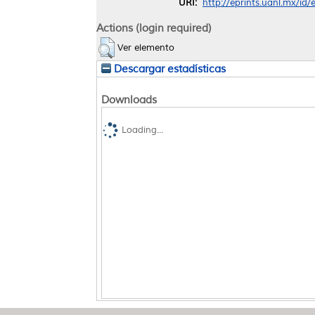
URI:
http://eprints.uanl.mx/id
Actions (login required)
Ver elemento
Descargar estadísticas
Downloads
Loading...