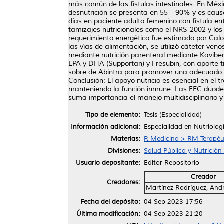
más común de las fístulas intestinales. En Méxi
desnutrición se presenta en 55 – 90% y es caus
días en paciente adulto femenino con fístula 
tamizajes nutricionales como el NRS-2002 y los 
requerimiento energético fue estimado por Calori
las vías de alimentación, se utilizó cáteter ven
mediante nutrición parenteral mediante Kaviben
EPA y DHA (Supportan) y Fresubin, con aporte tr
sobre de Abintra para promover una adecuado ci
Conclusión: El apoyo nutricio es esencial en el 
manteniendo la función inmune. Las FEC duodenale
suma importancia el manejo multidisciplinario 
Tipo de elemento:
Tesis (Especialidad)
Información adicional:
Especialidad en Nutriologí
Materias:
R Medicina > RM Terapéu
Divisiones:
Salud Pública y Nutrición 
Usuario depositante:
Editor Repositorio
Creador
Creadores:
Martínez Rodríguez, And
Fecha del depósito:
04 Sep 2023 17:56
Última modificación:
04 Sep 2023 21:20