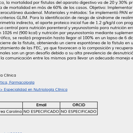
co, la mortalidad por fístulas del aparato digestivo va de 20 y 30% 
a de mortalidad en más de 60% de los casos. Objetivo: Implementar 
enterocutánea duodenal. Materiales y métodos: Se implementó PAN e
criterios GLIM. Para la identificación de riesgo de síndrome de reali
metría indirecta, el aporte proteico inicial fue de 1.2 g/kg/d con pro
oso central para nutrición parenteral y yeyunostomía para nutrición en
 1026 ml (900 kcal) y nutrición por yeyunostomía mediante suplement
ófico, se realizó progresión hasta llegar al 100% en un lapso de 6 d
erre de la fístula, obteniendo un cierre espontáneo de la fístula en
tratamiento de las FEC, ya que favorecen a la composición y recuperac
s son un gran desafío debido a su alta prevalencia de desnutrición y 
y la comunicación entre los mismos para llevar un adecuado manejo 
a Clínica
tica, Farmacología
> Especialidad en Nutriología Clínica
Email
ORCID
rea Carolina
NO ESPECIFICADO
NO ESPECIFICADO