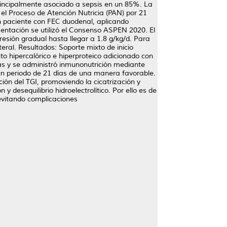
principalmente asociado a sepsis en un 85%. La
el Proceso de Atención Nutricia (PAN) por 21
n paciente con FEC duodenal, aplicando
mentación se utilizó el Consenso ASPEN 2020. El
gresión gradual hasta llegar a 1.8 g/kg/d. Para
teral. Resultados: Soporte mixto de inicio
o hipercalórico e hiperproteico adicionado con
ías y se administró inmunonutrición mediante
 un periodo de 21 días de una manera favorable.
ión del TGI, promoviendo la cicatrización y
desequilibrio hidroelectrolítico. Por ello es de
evitando complicaciones