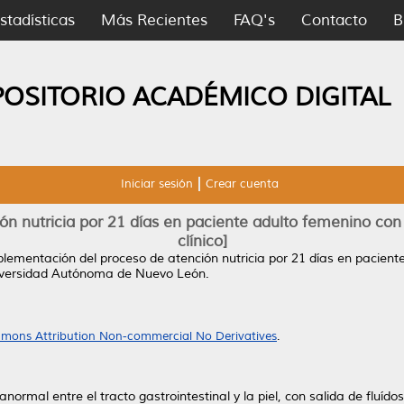
stadísticas
Más Recientes
FAQ's
Contacto
B
POSITORIO ACADÉMICO DIGITAL
Iniciar sesión
Crear cuenta
n nutricia por 21 días en paciente adulto femenino con
clínico]
lementación del proceso de atención nutricia por 21 días en pacient
niversidad Autónoma de Nuevo León.
mons Attribution Non-commercial No Derivatives
.
normal entre el tracto gastrointestinal y la piel, con salida de fluí