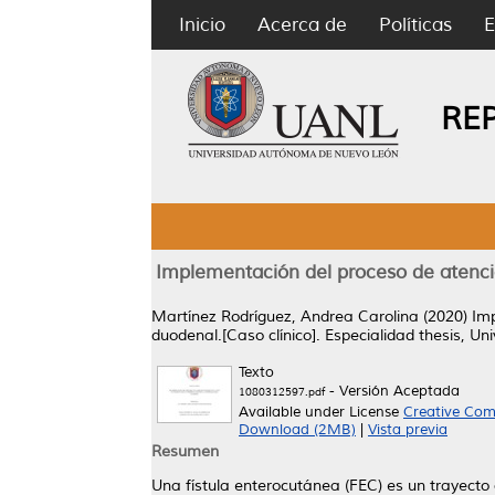
Inicio
Acerca de
Políticas
E
RE
Implementación del proceso de atenció
Martínez Rodríguez, Andrea Carolina
(2020)
Imp
duodenal.[Caso clínico].
Especialidad thesis, U
Texto
- Versión Aceptada
1080312597.pdf
Available under License
Creative Com
Download (2MB)
|
Vista previa
Resumen
Una fístula enterocutánea (FEC) es un trayecto a