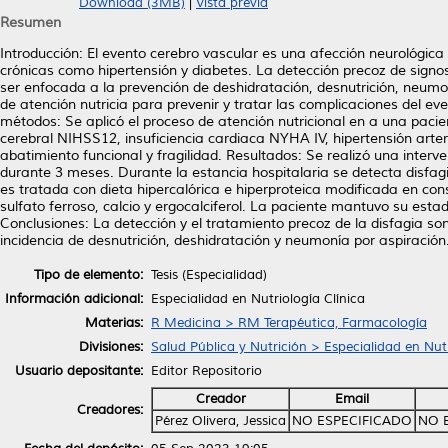
Download (3MB)
|
Vista previa
Resumen
Introducción: El evento cerebro vascular es una afección neurológi
crónicas como hipertensión y diabetes. La detección precoz de signos
ser enfocada a la prevención de deshidratación, desnutrición, neumoní
de atención nutricia para prevenir y tratar las complicaciones del ev
métodos: Se aplicó el proceso de atención nutricional en a una pacie
cerebral NIHSS12, insuficiencia cardiaca NYHA IV, hipertensión arteri
abatimiento funcional y fragilidad. Resultados: Se realizó una interv
durante 3 meses. Durante la estancia hospitalaria se detecta disfagi
es tratada con dieta hipercalórica e hiperproteica modificada en cons
sulfato ferroso, calcio y ergocalciferol. La paciente mantuvo su est
Conclusiones: La detección y el tratamiento precoz de la disfagia so
incidencia de desnutrición, deshidratación y neumonía por aspiración
Tipo de elemento:
Tesis (Especialidad)
Información adicional:
Especialidad en Nutriología Clínica
Materias:
R Medicina > RM Terapéutica, Farmacología
Divisiones:
Salud Pública y Nutrición > Especialidad en Nutr
Usuario depositante:
Editor Repositorio
Creador
Email
Creadores:
Pérez Olivera, Jessica
NO ESPECIFICADO
NO 