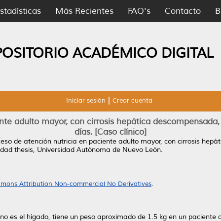
stadísticas
Más Recientes
FAQ's
Contacto
B
POSITORIO ACADÉMICO DIGITAL
Iniciar sesión
Crear cuenta
nte adulto mayor, con cirrosis hepática descompensada, 
días. [Caso clínico]
eso de atención nutricia en paciente adulto mayor, con cirrosis hep
idad thesis, Universidad Autónoma de Nuevo León.
mons Attribution Non-commercial No Derivatives
.
 es el hígado, tiene un peso aproximado de 1.5 kg en un paciente a