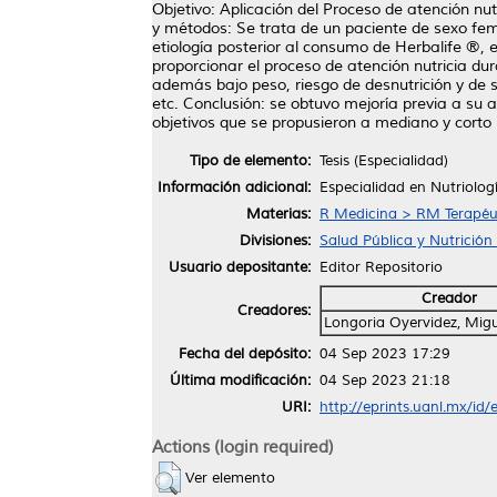
Objetivo: Aplicación del Proceso de atención nu
y métodos: Se trata de un paciente de sexo fem
etiología posterior al consumo de Herbalife ®, 
proporcionar el proceso de atención nutricia dur
además bajo peso, riesgo de desnutrición y de s
etc. Conclusión: se obtuvo mejoría previa a su a
objetivos que se propusieron a mediano y corto 
Tipo de elemento:
Tesis (Especialidad)
Información adicional:
Especialidad en Nutriologí
Materias:
R Medicina > RM Terapéu
Divisiones:
Salud Pública y Nutrición 
Usuario depositante:
Editor Repositorio
Creador
Creadores:
Longoria Oyervidez, Mig
Fecha del depósito:
04 Sep 2023 17:29
Última modificación:
04 Sep 2023 21:18
URI:
http://eprints.uanl.mx/id
Actions (login required)
Ver elemento