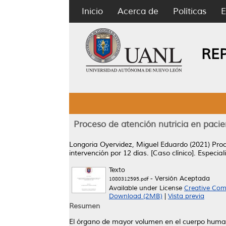
Inicio
Acerca de
Políticas
E
RE
Proceso de atención nutricia en pacie
Longoria Oyervidez, Miguel Eduardo
(2021)
Proc
intervención por 12 días. [Caso clínico].
Especial
Texto
- Versión Aceptada
1080312595.pdf
Available under License
Creative Com
Download (2MB)
|
Vista previa
Resumen
El órgano de mayor volumen en el cuerpo humano