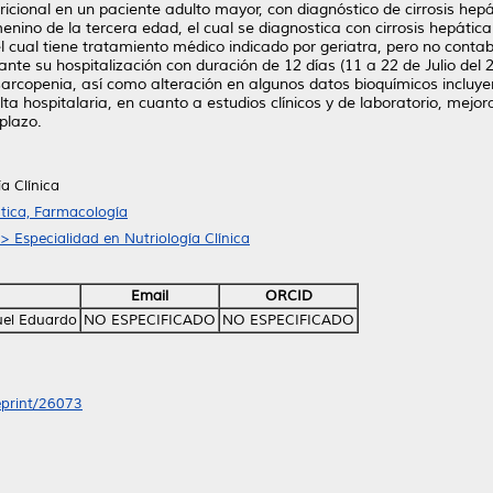
tricional en un paciente adulto mayor, con diagnóstico de cirrosis h
enino de la tercera edad, el cual se diagnostica con cirrosis hepáti
el cual tiene tratamiento médico indicado por geriatra, pero no conta
ante su hospitalización con duración de 12 días (11 a 22 de Julio del
arcopenia, así como alteración en algunos datos bioquímicos incluyen
lta hospitalaria, en cuanto a estudios clínicos y de laboratorio, mejo
plazo.
a Clínica
tica, Farmacología
> Especialidad en Nutriología Clínica
Email
ORCID
uel Eduardo
NO ESPECIFICADO
NO ESPECIFICADO
/eprint/26073