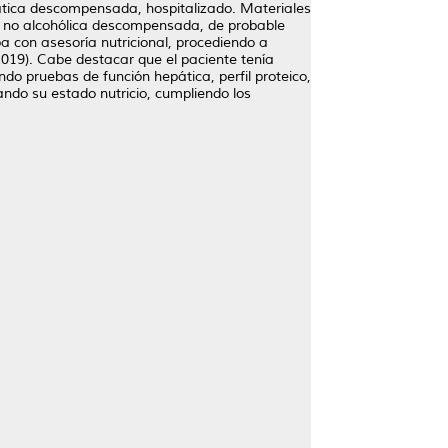
epática descompensada, hospitalizado. Materiales
ca no alcohólica descompensada, de probable
ba con asesoría nutricional, procediendo a
 2019). Cabe destacar que el paciente tenía
do pruebas de función hepática, perfil proteico,
rando su estado nutricio, cumpliendo los