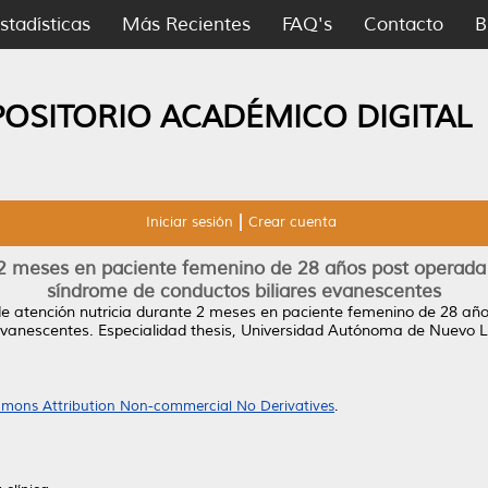
stadísticas
Más Recientes
FAQ's
Contacto
B
POSITORIO ACADÉMICO DIGITAL
Iniciar sesión
Crear cuenta
 2 meses en paciente femenino de 28 años post operada d
síndrome de conductos biliares evanescentes
e atención nutricia durante 2 meses en paciente femenino de 28 año
evanescentes.
Especialidad thesis, Universidad Autónoma de Nuevo 
mons Attribution Non-commercial No Derivatives
.