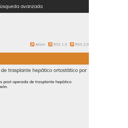
úsqueda avanzada
Atom
RSS 1.0
RSS 2.0
e trasplante hepático ortostático por
s post operada de trasplante hepático
León.