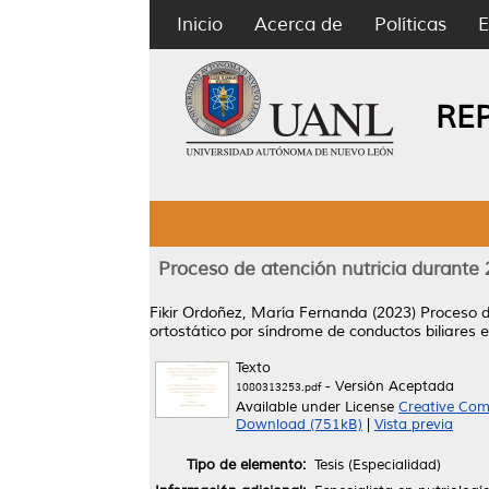
Inicio
Acerca de
Políticas
E
RE
Proceso de atención nutricia durante
Fikir Ordoñez, María Fernanda
(2023)
Proceso d
ortostático por síndrome de conductos biliares 
Texto
- Versión Aceptada
1080313253.pdf
Available under License
Creative Com
Download (751kB)
|
Vista previa
Tipo de elemento:
Tesis (Especialidad)