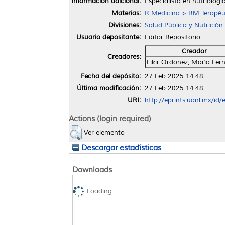
Información adicional:
Especialista en nutriología
Materias:
R Medicina > RM Terapéu
Divisiones:
Salud Pública y Nutrición 
Usuario depositante:
Editor Repositorio
Creador
Creadores:
Fikir Ordoñez, María Fe
Fecha del depósito:
27 Feb 2025 14:48
Última modificación:
27 Feb 2025 14:48
URI:
http://eprints.uanl.mx/id
Actions (login required)
Ver elemento
Descargar estadísticas
Downloads
Loading...