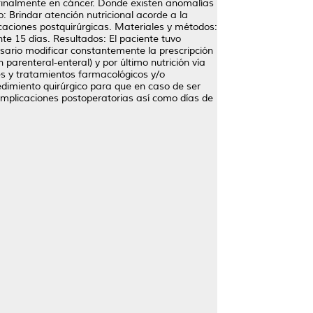
y finalmente en cáncer. Donde existen anomalías
 Brindar atención nutricional acorde a la
icaciones postquirúrgicas. Materiales y métodos:
te 15 días. Resultados: El paciente tuvo
cesario modificar constantemente la prescripción
n parenteral-enteral) y por último nutrición vía
s y tratamientos farmacológicos y/o
edimiento quirúrgico para que en caso de ser
complicaciones postoperatorias así como días de