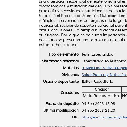
una alteración secuencial del epitelio normal e
cromosómicas y mutación del gen TP53 presentes
patología y necesidades nutricionales del pacie
Se aplicó el Proceso de Atención Nutricional en
múltiples intervenciones quirúrgicas a lo largo
nutricional, recibiendo soporte nutricional parent
oral. Conclusiones: La terapia nutricional de
quirúrgicos. Por lo que es de suma importancia 
necesario se prescriba una terapia nutricional 
estancia hospitalaria.
Tipo de elemento:
Tesis (Especialidad)
Información adicional:
Especialidad en Nutriologí
Materias:
R Medicina > RM Terapéu
Divisiones:
Salud Pública y Nutrición 
Usuario depositante:
Editor Repositorio
Creador
Creadores:
Mata Ramos, Andrea
NO
Fecha del depósito:
04 Sep 2023 18:08
Última modificación:
04 Sep 2023 21:20
URI:
http://eprints.uanl.mx/id