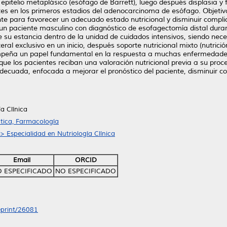
n epitelio metaplásico (esófago de Barrett), luego después displasia 
 en los primeros estadios del adenocarcinoma de esófago. Objetivo:
nte para favorecer un adecuado estado nutricional y disminuir compl
 un paciente masculino con diagnóstico de esofagectomía distal duran
 de su estancia dentro de la unidad de cuidados intensivos, siendo ne
eral exclusivo en un inicio, después soporte nutricional mixto (nutrició
sempeña un papel fundamental en la respuesta a muchas enfermedade
que los pacientes reciban una valoración nutricional previa a su proc
adecuada, enfocada a mejorar el pronóstico del paciente, disminuir 
a Clínica
tica, Farmacología
> Especialidad en Nutriología Clínica
Email
ORCID
 ESPECIFICADO
NO ESPECIFICADO
/eprint/26081