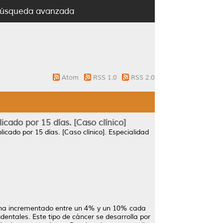
úsqueda avanzada
Atom
RSS 1.0
RSS 2.0
cado por 15 días. [Caso clínico]
cado por 15 días. [Caso clínico].
Especialidad
a ha incrementado entre un 4% y un 10% cada
entales. Este tipo de cáncer se desarrolla por