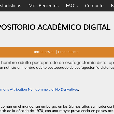
stadísticas
Más Recientes
FAQ's
Contacto
B
POSITORIO ACADÉMICO DIGITAL
Iniciar sesión
Crear cuenta
 hombre adulto postoperado de esofagectomía distal apli
n nutricia en hombre adulto postoperado de esofagectomía distal apli
mons Attribution Non-commercial No Derivatives
.
 común en el mundo, sin embargo, en los últimos años su incidenci
rtir de la década de 1970, con una mayor prevalencia en países occid