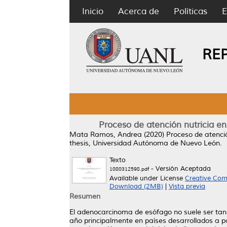
Inicio
Acerca de
Políticas
E
RE
Proceso de atención nutricia en
Mata Ramos, Andrea
(2020)
Proceso de atenció
thesis, Universidad Autónoma de Nuevo León.
Texto
- Versión Aceptada
1080312598.pdf
Available under License
Creative Com
Download (2MB)
|
Vista previa
Resumen
El adenocarcinoma de esófago no suele ser tan
año principalmente en países desarrollados a pa