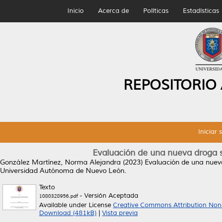
Inicio
Acerca de
Políticas
Estadísticas
REPOSITORIO
Iniciar 
Evaluación de una nueva droga s
González Martínez, Norma Alejandra
(2023)
Evaluación de una nueva
Universidad Autónoma de Nuevo León.
Texto
- Versión Aceptada
1080328956.pdf
Available under License
Creative Commons Attribution Non
Download (481kB)
|
Vista previa