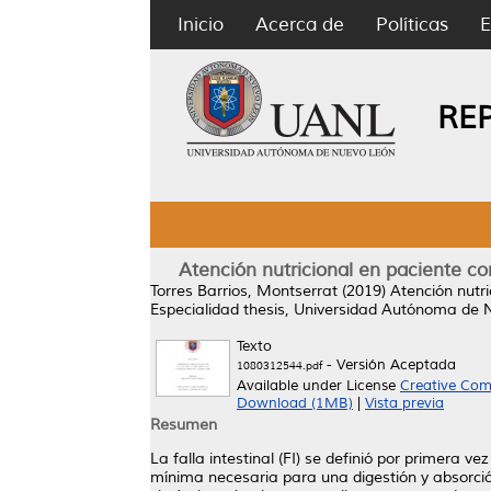
Inicio
Acerca de
Políticas
E
RE
Atención nutricional en paciente con
Torres Barrios, Montserrat
(2019)
Atención nutri
Especialidad thesis, Universidad Autónoma de 
Texto
- Versión Aceptada
1080312544.pdf
Available under License
Creative Com
Download (1MB)
|
Vista previa
Resumen
La falla intestinal (FI) se definió por primera
mínima necesaria para una digestión y absorci