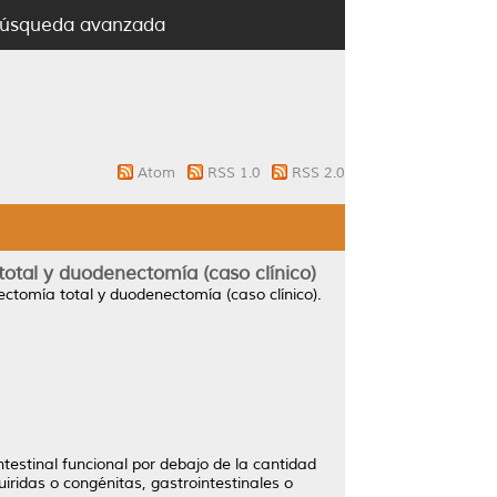
úsqueda avanzada
Atom
RSS 1.0
RSS 2.0
 total y duodenectomía (caso clínico)
rectomía total y duodenectomía (caso clínico).
testinal funcional por debajo de la cantidad
idas o congénitas, gastrointestinales o