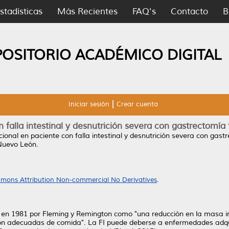
stadísticas
Más Recientes
FAQ's
Contacto
B
POSITORIO ACADÉMICO DIGITAL
Iniciar sesión
Crear cuenta
 falla intestinal y desnutrición severa con gastrectomía
cional en paciente con falla intestinal y desnutrición severa con gast
Nuevo León.
mons Attribution Non-commercial No Derivatives
.
 vez en 1981 por Fleming y Remington como "una reducción en la masa in
ón adecuadas de comida". La FI puede deberse a enfermedades adquir