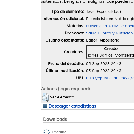
sistémicas, benignas o malignas, que pueden afe
Tipo de elemento:
Tesis (Especialidad)
Información adicional:
Especialista en Nutriologí
Materias:
R Medicina > RM Terapéu
Divisiones:
Salud Pública y Nutrición 
Usuario depositante:
Editor Repositorio
Creador
Creadores:
Torres Barrios, Montserra
Fecha del depósito:
05 Sep 2023 20:43
Última modificación:
05 Sep 2023 20:43
URI:
http://eprints.uanl.mx/id
Actions (login required)
Ver elemento
Descargar estadísticas
Downloads
Loading...