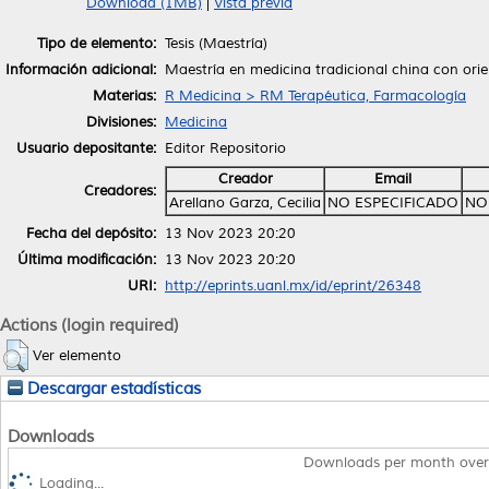
Download (1MB)
|
Vista previa
Tipo de elemento:
Tesis (Maestría)
Información adicional:
Maestría en medicina tradicional china con or
Materias:
R Medicina > RM Terapéutica, Farmacología
Divisiones:
Medicina
Usuario depositante:
Editor Repositorio
Creador
Email
Creadores:
Arellano Garza, Cecilia
NO ESPECIFICADO
NO
Fecha del depósito:
13 Nov 2023 20:20
Última modificación:
13 Nov 2023 20:20
URI:
http://eprints.uanl.mx/id/eprint/26348
Actions (login required)
Ver elemento
Descargar estadísticas
Downloads
Downloads per month over
Loading...