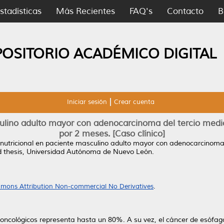
stadísticas
Más Recientes
FAQ's
Contacto
B
POSITORIO ACADÉMICO DIGITAL
Iniciar sesión
Crear cuenta
culino adulto mayor con adenocarcinoma del tercio medi
por 2 meses. [Caso clínico]
 nutricional en paciente masculino adulto mayor con adenocarcinoma
d thesis, Universidad Autónoma de Nuevo León.
mons Attribution Non-commercial No Derivatives
.
s oncológicos representa hasta un 80%. A su vez, el cáncer de esóf