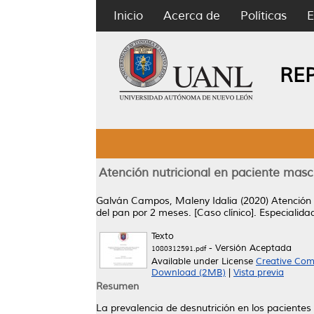
Inicio
Acerca de
Políticas
E
RE
Atención nutricional en paciente mas
Galván Campos, Maleny Idalia
(2020)
Atención
del pan por 2 meses. [Caso clínico].
Especialida
Texto
- Versión Aceptada
1080312591.pdf
Available under License
Creative Com
Download (2MB)
|
Vista previa
Resumen
La prevalencia de desnutrición en los paciente