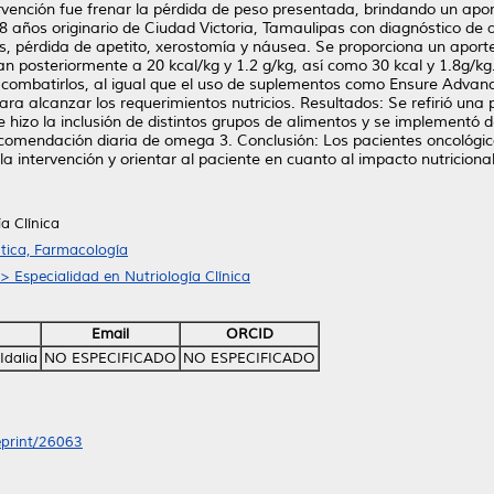
ntervención fue frenar la pérdida de peso presentada, brindando un a
 años originario de Ciudad Victoria, Tamaulipas con diagnóstico de
os, pérdida de apetito, xerostomía y náusea. Se proporciona un aporte
san posteriormente a 20 kcal/kg y 1.2 g/kg, así como 30 kcal y 1.8g/kg
 combatirlos, al igual que el uso de suplementos como Ensure Advanc
 alcanzar los requerimientos nutricios. Resultados: Se refirió una 
 hizo la inclusión de distintos grupos de alimentos y se implementó d
ecomendación diaria de omega 3. Conclusión: Los pacientes oncológi
 la intervención y orientar al paciente en cuanto al impacto nutriciona
a Clínica
tica, Farmacología
> Especialidad en Nutriología Clínica
Email
ORCID
Idalia
NO ESPECIFICADO
NO ESPECIFICADO
/eprint/26063