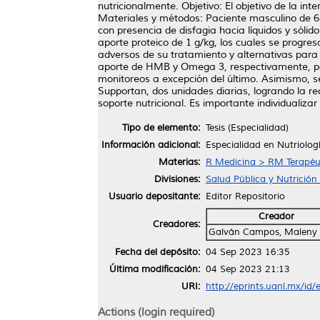
nutricionalmente. Objetivo: El objetivo de la i
Materiales y métodos: Paciente masculino de 68
con presencia de disfagia hacia líquidos y sólid
aporte proteico de 1 g/kg, los cuales se progre
adversos de su tratamiento y alternativas para
aporte de HMB y Omega 3, respectivamente, para
monitoreos a excepción del último. Asimismo, se
Supportan, dos unidades diarias, logrando la r
soporte nutricional. Es importante individualizar
Tipo de elemento:
Tesis (Especialidad)
Información adicional:
Especialidad en Nutriologí
Materias:
R Medicina > RM Terapéu
Divisiones:
Salud Pública y Nutrición 
Usuario depositante:
Editor Repositorio
Creador
Creadores:
Galván Campos, Maleny 
Fecha del depósito:
04 Sep 2023 16:35
Última modificación:
04 Sep 2023 21:13
URI:
http://eprints.uanl.mx/id
Actions (login required)