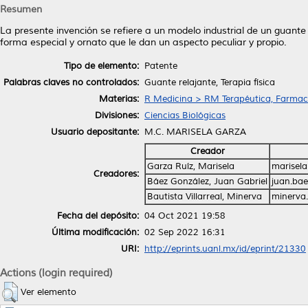
Resumen
La presente invención se refiere a un modelo industrial de un guante 
forma especial y ornato que le dan un aspecto peculiar y propio.
Tipo de elemento:
Patente
Palabras claves no controlados:
Guante relajante, Terapia física
Materias:
R Medicina > RM Terapéutica, Farmac
Divisiones:
Ciencias Biológicas
Usuario depositante:
M.C. MARISELA GARZA
Creador
Garza Ruíz, Marisela
marisel
Creadores:
Báez González, Juan Gabriel
juan.ba
Bautista Villarreal, Minerva
minerva
Fecha del depósito:
04 Oct 2021 19:58
Última modificación:
02 Sep 2022 16:31
URI:
http://eprints.uanl.mx/id/eprint/21330
Actions (login required)
Ver elemento