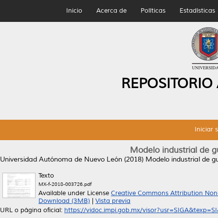
Inicio
Acerca de
Políticas
Estadísticas
REPOSITORIO
Iniciar 
Modelo industrial de gu
Universidad Autónoma de Nuevo León (2018)
Modelo industrial de gu
Texto
MX-f-2018-003726.pdf
Available under License
Creative Commons Attribution Non
Download (3MB)
|
Vista previa
URL o página oficial:
https://vidoc.impi.gob.mx/visor?usr=SIGA&texp=SI&