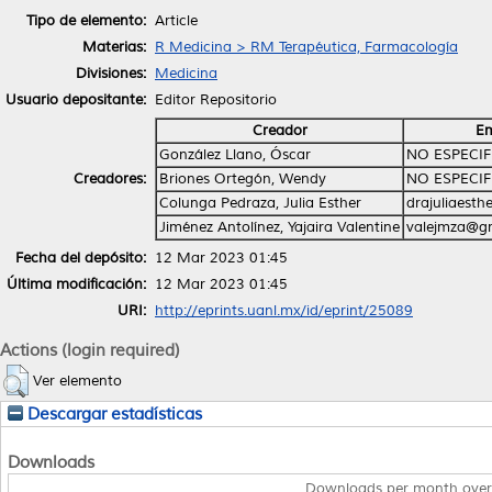
Tipo de elemento:
Article
Materias:
R Medicina > RM Terapéutica, Farmacología
Divisiones:
Medicina
Usuario depositante:
Editor Repositorio
Creador
Em
González Llano, Óscar
NO ESPECI
Creadores:
Briones Ortegón, Wendy
NO ESPECI
Colunga Pedraza, Julia Esther
drajuliaest
Jiménez Antolínez, Yajaira Valentine
valejmza@g
Fecha del depósito:
12 Mar 2023 01:45
Última modificación:
12 Mar 2023 01:45
URI:
http://eprints.uanl.mx/id/eprint/25089
Actions (login required)
Ver elemento
Descargar estadísticas
Downloads
Downloads per month over