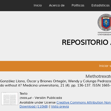
Inicio
Acerca de
Políticas
Estadísticas
REPOSITORIO
Iniciar 
Methotrexate
González Llano, Óscar
y
Briones Ortegón, Wendy
y
Colunga Pedraza,
do without it?
Medicina universitaria, 21 (4). pp. 136-137. ISSN 1665
Texto
- Versión Publicada
25089.pdf
Available under License
Creative Commons Attribution Non
Download (110kB)
|
Vista previa