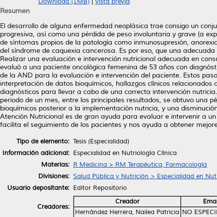
Download (1MB)
|
Vista previa
Resumen
El desarrollo de alguna enfermedad neoplásica trae consigo un con
progresiva, así como una pérdida de peso involuntaria y grave (a ex
de síntomas propios de la patología como inmunosupresión, anorexia
del síndrome de caquexia cancerosa. Es por eso, que una adecuada int
Realizar una evaluación e intervención nutricional adecuada en cons
evaluó a una paciente oncológica femenina de 53 años con diagnósti
de la AND para la evaluación e intervención del paciente. Estos pas
interpretación de datos bioquímicos, hallazgos clínicos relacionados a
diagnósticos para llevar a cabo de una correcta intervención nutricia.
periodo de un mes, entre los principales resultados, se obtuvo una p
bioquímicos posterior a la implementación nutricia, y una disminución
Atención Nutricional es de gran ayuda para evaluar e intervenir a un
facilita el seguimiento de los pacientes y nos ayuda a obtener mejor
Tipo de elemento:
Tesis (Especialidad)
Información adicional:
Especialidad en Nutriología Clínica
Materias:
R Medicina > RM Terapéutica, Farmacología
Divisiones:
Salud Pública y Nutrición > Especialidad en Nutr
Usuario depositante:
Editor Repositorio
Creador
Emai
Creadores:
Hernández Herrera, Nailea Patricia
NO ESPECI