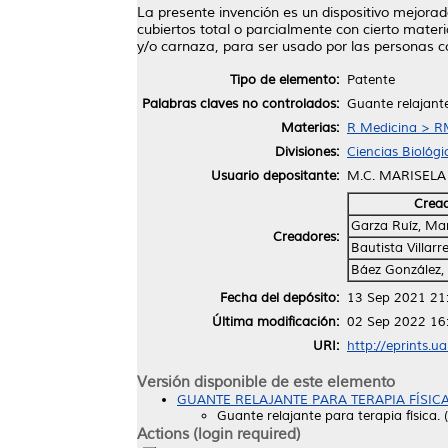
La presente invención es un dispositivo mejor
cubiertos total o parcialmente con cierto materia
y/o carnaza, para ser usado por las personas c
Tipo de elemento:
Patente
Palabras claves no controlados:
Guante relajante,
Materias:
R Medicina > RM
Divisiones:
Ciencias Biológi
Usuario depositante:
M.C. MARISEL
Crea
Garza Ruíz, Mar
Creadores:
Bautista Villarr
Báez González,
Fecha del depósito:
13 Sep 2021 21
Última modificación:
02 Sep 2022 16
URI:
http://eprints.u
Versión disponible de este elemento
GUANTE RELAJANTE PARA TERAPIA FÍSICA.
Guante relajante para terapia física.
Actions (login required)