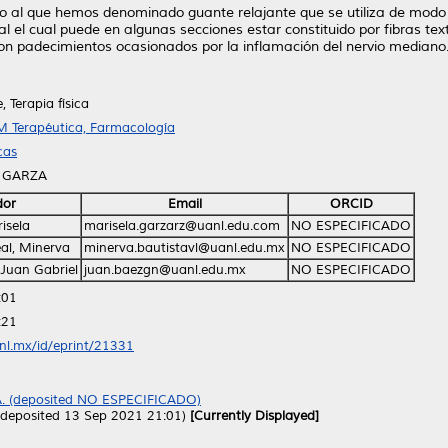
ado al que hemos denominado guante relajante que se utiliza de mod
l el cual puede en algunas secciones estar constituido por fibras texti
on padecimientos ocasionados por la inflamación del nervio mediano
 Terapia física
 Terapéutica, Farmacología
cas
A GARZA
dor
Email
ORCID
isela
marisela.garzarz@uanl.edu.com
NO ESPECIFICADO
eal, Minerva
minerva.bautistavl@uanl.edu.mx
NO ESPECIFICADO
 Juan Gabriel
juan.baezgn@uanl.edu.mx
NO ESPECIFICADO
:01
:21
anl.mx/id/eprint/21331
 (deposited NO ESPECIFICADO)
 (deposited 13 Sep 2021 21:01)
[Currently Displayed]