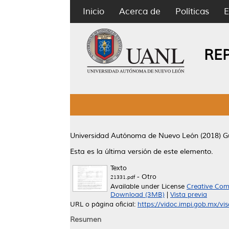
Inicio
Acerca de
Políticas
E
RE
Universidad Autónoma de Nuevo León (2018)
G
Esta es la última versión de este elemento.
Texto
- Otro
21331.pdf
Available under License
Creative Com
Download (3MB)
|
Vista previa
URL o página oficial:
https://vidoc.impi.gob.mx/vi
Resumen