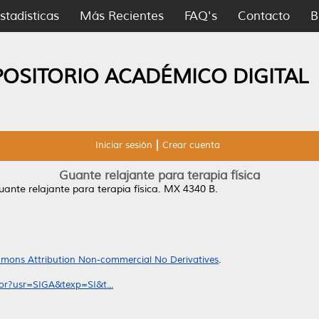
stadísticas
Más Recientes
FAQ's
Contacto
B
POSITORIO ACADÉMICO DIGITAL
Iniciar sesión
Crear cuenta
Guante relajante para terapia física
uante relajante para terapia física.
MX 4340 B.
mons Attribution Non-commercial No Derivatives
.
sor?usr=SIGA&texp=SI&t...