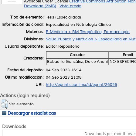
Available under License
Creative Commons Attribution Non
Download (2MB)
|
Vista previa
Tipo de elemento:
Tesis (Especialidad)
Información adicional:
Especialidad en Nutriología Clínica
Materias:
R Medicina > RM Terapéutica, Farmacología
Divisiones:
Salud Pública y Nutrición > Especialidad en Nutr
Usuario depositante:
Editor Repositorio
Creador
Email
Creadores:
Bobadilla González, Dulce Anahí
NO ESPECIF
Fecha del depósito:
04 Sep 2023 16:14
Última modificación:
04 Sep 2023 21:08
URI:
http://eprints.uanl.mx/id/eprint/26056
Actions (login required)
Ver elemento
Descargar estadísticas
Downloads
Downloads per month over