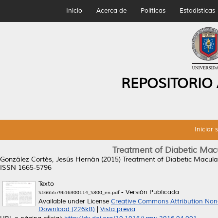
Inicio
Acerca de
Políticas
Estadísticas
REPOSITORIO
Iniciar 
Treatment of Diabetic Mac
González Cortés, Jesús Hernán
(2015)
Treatment of Diabetic Macula
ISSN 1665-5796
Texto
- Versión Publicada
S1665579616300114_S300_en.pdf
Available under License
Creative Commons Attribution Non
Download (226kB)
|
Vista previa