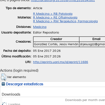
URL o página oficial:
http://dx.doi.org/10.1016/j.rmu.2016.04.001
Tipo de elemento:
Article
R Medicina > RB Patología
Materias:
R Medicina > RE Oftalmología
R Medicina > RM Terapéutica, Farmacología
Divisiones:
Medicina
Usuario depositante:
Editor Repositorio
Creador
Email
Creadores:
González Cortés, Jesús Hernán
drjesusgzz@gmai
Fecha del depósito:
05 Ene 2017 20:26
Última modificación:
05 Ene 2017 20:26
URI:
http://eprints.uanl.mx/id/eprint/11686
Actions (login required)
Ver elemento
Descargar estadísticas
Downloads
Downloads per month over
Loading...