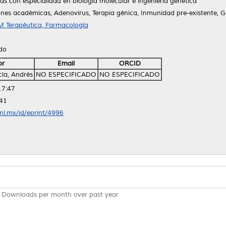
as con especialidad en biología molecular e ingeniería genética
iones académicas, Adenovirus, Terapia génica, Inmunidad pre-existente, 
 Terapéutica, Farmacología
ido
or
Email
ORCID
ía, Andrés
NO ESPECIFICADO
NO ESPECIFICADO
17:47
:41
anl.mx/id/eprint/4996
Downloads per month over past year