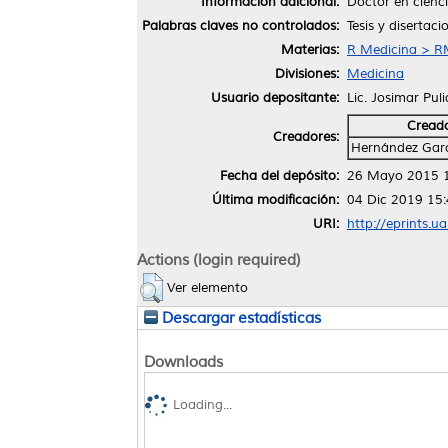
Información adicional:
Doctor en cienci
Palabras claves no controlados:
Tesis y disertac
Materias:
R Medicina > RM
Divisiones:
Medicina
Usuario depositante:
Lic. Josimar Pul
Cread
Creadores:
Hernández Garc
Fecha del depósito:
26 Mayo 2015 
Última modificación:
04 Dic 2019 15
URI:
http://eprints.u
Actions (login required)
Ver elemento
Descargar estadísticas
Downloads
Loading...