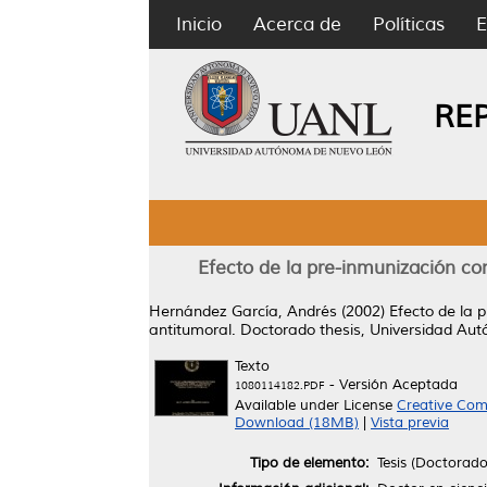
Inicio
Acerca de
Políticas
E
RE
Efecto de la pre-inmunización con
Hernández García, Andrés
(2002)
Efecto de la 
antitumoral.
Doctorado thesis, Universidad Au
Texto
- Versión Aceptada
1080114182.PDF
Available under License
Creative Com
Download (18MB)
|
Vista previa
Tipo de elemento:
Tesis (Doctorado