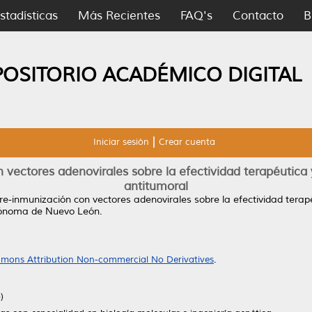
stadísticas
Más Recientes
FAQ's
Contacto
B
POSITORIO ACADÉMICO DIGITAL
Iniciar sesión
Crear cuenta
 vectores adenovirales sobre la efectividad terapéutica y
antitumoral
pre-inmunización con vectores adenovirales sobre la efectividad terapé
tónoma de Nuevo León.
mons Attribution Non-commercial No Derivatives
.
)