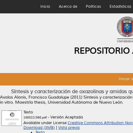
Inicio
Acerca de
Políticas
Estadísticas
REPOSITORIO
Iniciar 
Síntesis y caracterización de oxazolinas y amidas qui
Avalos Alanís, Francisco Guadalupe
(2011)
Síntesis y caracterizació
in vitro.
Maestría thesis, Universidad Autónoma de Nuevo León.
Texto
- Versión Aceptada
1080221568.pdf
Available under License
Creative Commons Attribution Non
Download (3MB)
|
Vista previa
Texto