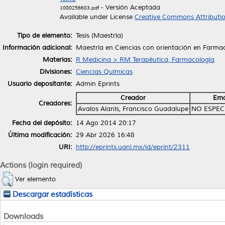
- Versión Aceptada
1080256683.pdf
Available under License
Creative Commons Attributi
Tipo de elemento:
Tesis (Maestría)
Información adicional:
Maestría en Ciencias con orientación en Farma
Materias:
R Medicina > RM Terapéutica, Farmacología
Divisiones:
Ciencias Químicas
Usuario depositante:
Admin Eprints
Creador
Ema
Creadores:
Avalos Alanís, Francisco Guadalupe
NO ESPEC
Fecha del depósito:
14 Ago 2014 20:17
Última modificación:
29 Abr 2026 16:48
URI:
http://eprints.uanl.mx/id/eprint/2311
Actions (login required)
Ver elemento
Descargar estadísticas
Downloads