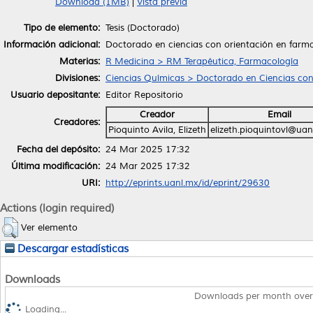
Download (1MB)
|
Vista previa
Tipo de elemento:
Tesis (Doctorado)
Información adicional:
Doctorado en ciencias con orientación en farm
Materias:
R Medicina > RM Terapéutica, Farmacología
Divisiones:
Ciencias Químicas > Doctorado en Ciencias con
Usuario depositante:
Editor Repositorio
Creador
Email
Creadores:
Pioquinto Avila, Elizeth
elizeth.pioquintovl@uan
Fecha del depósito:
24 Mar 2025 17:32
Última modificación:
24 Mar 2025 17:32
URI:
http://eprints.uanl.mx/id/eprint/29630
Actions (login required)
Ver elemento
Descargar estadísticas
Downloads
Downloads per month over
Loading...