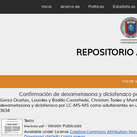
Inicio
Acerca de
Políticas
Estadísticas
REPOSITORIO
Iniciar 
Confirmación de dexametasona y diclofenaco p
Garza Ocañas, Lourdes
y
Badillo Castañeda, Christian Tadeo
y
Mont
dexametasona y diclofenaco por LC-MS-MS como adulterantes en un
3634
Texto
- Versión Publicada
6herbolar.pdf
Available under License
Creative Commons Attribution Non
Download (460kB)
|
Vista previa