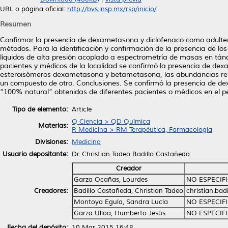
URL o página oficial:
http://bvs.insp.mx/rsp/inicio/
Resumen
Confirmar la presencia de dexametasona y diclofenaco como adulter
métodos. Para la identificación y confirmación de la presencia de lo
líquidos de alta presión acoplado a espectrometría de masas en tán
pacientes y médicos de la localidad se confirmó la presencia de dex
esteroisómeros dexametasona y betametasona, las abundancias relat
un compuesto de otro. Conclusiones. Se confirmó la presencia de 
“100% natural” obtenidas de diferentes pacientes o médicos en el p
Tipo de elemento:
Article
Q Ciencia > QD Química
Materias:
R Medicina > RM Terapéutica, Farmacología
Divisiones:
Medicina
Usuario depositante:
Dr. Christian Tadeo Badillo Castañeda
Creador
Garza Ocañas, Lourdes
NO ESPECIF
Creadores:
Badillo Castañeda, Christian Tadeo
christian.ba
Montoya Eguía, Sandra Lucía
NO ESPECIF
Garza Ulloa, Humberto Jesús
NO ESPECIF
Fecha del depósito:
10 Mar 2015 16:48