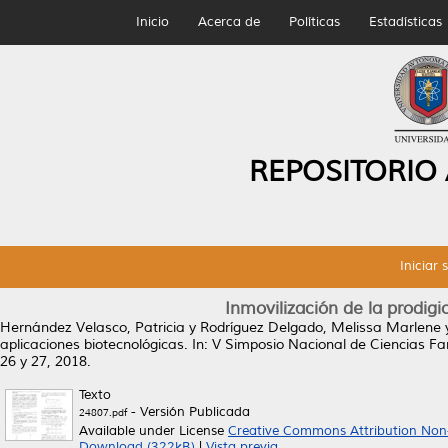
Inicio
Acerca de
Políticas
Estadísticas
REPOSITORIO
Iniciar 
Inmovilización de la prodigi
Hernández Velasco, Patricia
y
Rodríguez Delgado, Melissa Marlene
aplicaciones biotecnológicas.
In: V Simposio Nacional de Ciencias Far
26 y 27, 2018.
Texto
- Versión Publicada
24807.pdf
Available under License
Creative Commons Attribution Non
Download (322kB)
|
Vista previa