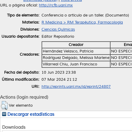
URL o página oficial:
http://rcfb.uanl.mx
Tipo de elemento:
Conferencia o artículo de un taller. (Documento)
Materias:
R Medicina > RM Terapéutica, Farmacología
Divisiones:
Ciencias Químicas
Usuario depositante:
Editor Repositorio
Creador
Emai
Hernández Velasco, Patricia
NO ESPEC
Creadores:
Rodríguez Delgado, Melissa Marlene
NO ESPEC
Villarreal Chiu, Juan Francisco
NO ESPEC
Fecha del depósito:
10 Jun 2023 23:38
Última modificación:
07 Mar 2024 21:12
URI:
http://eprints.uanl.mx/id/eprint/24807
Actions (login required)
Ver elemento
Descargar estadísticas
Downloads