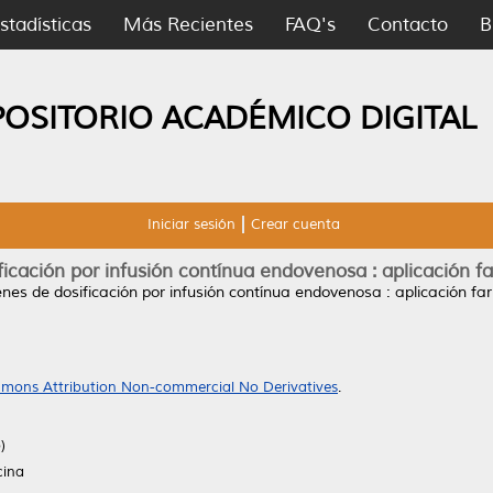
stadísticas
Más Recientes
FAQ's
Contacto
B
POSITORIO ACADÉMICO DIGITAL
Iniciar sesión
Crear cuenta
icación por infusión contínua endovenosa : aplicación f
nes de dosificación por infusión contínua endovenosa : aplicación fa
mons Attribution Non-commercial No Derivatives
.
)
cina