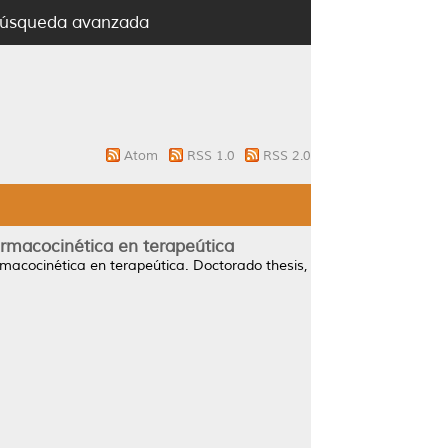
úsqueda avanzada
Atom
RSS 1.0
RSS 2.0
armacocinética en terapeútica
rmacocinética en terapeútica.
Doctorado thesis,