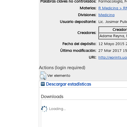
Palabras claves no controlados:
Farmacología, 
Materias:
R Medicina > RM
Divisiones:
Medicina
Usuario depositante:
Lic. Josimar Pul
Creador
Creadores:
Adame Reyna, 
Fecha del depósito:
12 Mayo 2015 
Última modificación:
27 Mar 2017 15
URI:
http://eprints.u
Actions (login required)
Ver elemento
Descargar estadísticas
Downloads
Loading...