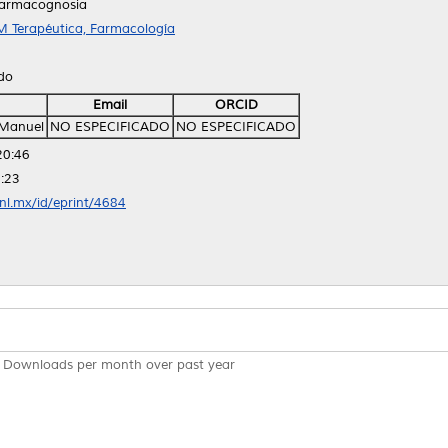
Farmacognosia
 Terapéutica, Farmacología
ido
Email
ORCID
Manuel
NO ESPECIFICADO
NO ESPECIFICADO
20:46
:23
anl.mx/id/eprint/4684
Downloads per month over past year