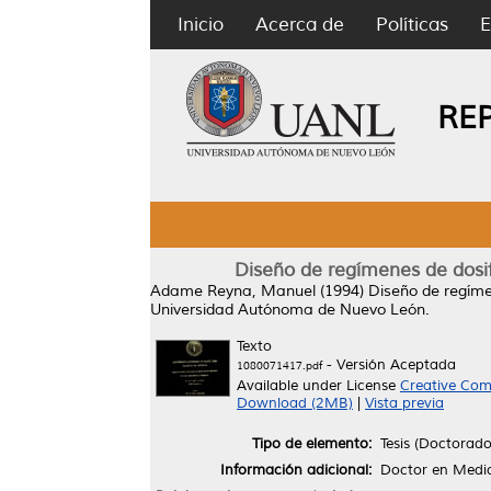
Inicio
Acerca de
Políticas
E
RE
Diseño de regímenes de dosif
Adame Reyna, Manuel
(1994)
Diseño de regíme
Universidad Autónoma de Nuevo León.
Texto
- Versión Aceptada
1080071417.pdf
Available under License
Creative Com
Download (2MB)
|
Vista previa
Tipo de elemento:
Tesis (Doctorado
Información adicional:
Doctor en Medi