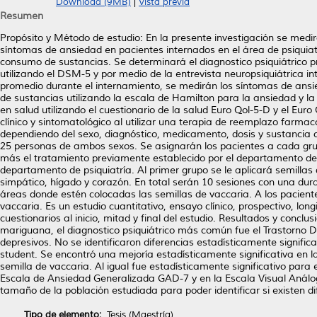
Download (9MB)
|
Vista previa
Resumen
Propósito y Método de estudio: En la presente investigación se medi
síntomas de ansiedad en pacientes internados en el área de psiquiatrí
consumo de sustancias. Se determinará el diagnostico psiquiátrico pr
utilizando el DSM-5 y por medio de la entrevista neuropsiquiátrica in
promedio durante el internamiento, se medirán los síntomas de ansi
de sustancias utilizando la escala de Hamilton para la ansiedad y l
en salud utilizando el cuestionario de la salud Euro Qol-5-D y el Eur
clínico y sintomatológico al utilizar una terapia de reemplazo farmac
dependiendo del sexo, diagnóstico, medicamento, dosis y sustancia c
25 personas de ambos sexos. Se asignarán los pacientes a cada grup
más el tratamiento previamente establecido por el departamento de p
departamento de psiquiatría. Al primer grupo se le aplicará semillas 
simpático, hígado y corazón. En total serán 10 sesiones con una du
áreas donde estén colocadas las semillas de vaccaria. A los pacientes
vaccaria. Es un estudio cuantitativo, ensayo clínico, prospectivo, lon
cuestionarios al inicio, mitad y final del estudio. Resultados y con
mariguana, el diagnostico psiquiátrico más común fue el Trastorno D
depresivos. No se identificaron diferencias estadísticamente signific
student. Se encontró una mejoría estadísticamente significativa en 
semilla de vaccaria. Al igual fue estadísticamente significativo para 
Escala de Ansiedad Generalizada GAD-7 y en la Escala Visual Análog
tamaño de la población estudiada para poder identificar si existen di
Tipo de elemento:
Tesis (Maestría)