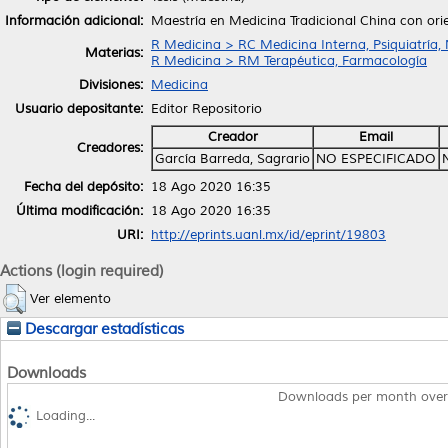
Información adicional:
Maestría en Medicina Tradicional China con or
R Medicina > RC Medicina Interna, Psiquiatría,
Materias:
R Medicina > RM Terapéutica, Farmacología
Divisiones:
Medicina
Usuario depositante:
Editor Repositorio
Creador
Email
Creadores:
García Barreda, Sagrario
NO ESPECIFICADO
Fecha del depósito:
18 Ago 2020 16:35
Última modificación:
18 Ago 2020 16:35
URI:
http://eprints.uanl.mx/id/eprint/19803
Actions (login required)
Ver elemento
Descargar estadísticas
Downloads
Downloads per month over
Loading...