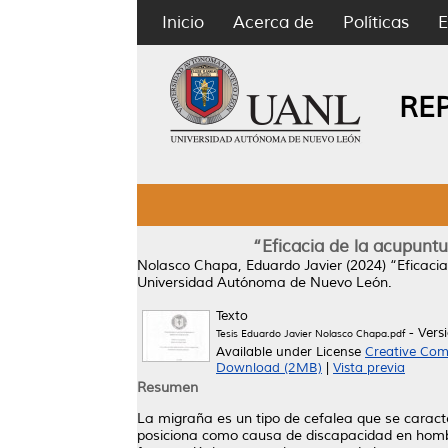
Inicio
Acerca de
Políticas
E
RE
“Eficacia de la acupunt
Nolasco Chapa, Eduardo Javier
(2024)
“Eficaci
Universidad Autónoma de Nuevo León.
Texto
- Vers
Tesis Eduardo Javier Nolasco Chapa.pdf
Available under License
Creative Com
Download (2MB)
|
Vista previa
Resumen
La migraña es un tipo de cefalea que se caracte
posiciona como causa de discapacidad en hombre