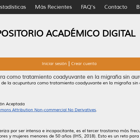
stadísticas
Más Recientes
FAQ's
Contacto
B
POSITORIO ACADÉMICO DIGITAL
Iniciar sesión
Crear cuenta
ura como tratamiento coadyuvante en la migraña sin aura”
a de la acupuntura como tratamiento coadyuvante en la migraña sin au
ión Aceptada
mons Attribution Non-commercial No Derivatives
.
riza por ser intensa e incapacitante, es el tercer trastorno más fre
s y mujeres menores de 50 años (IHS, 2018). Esto es un reto para la