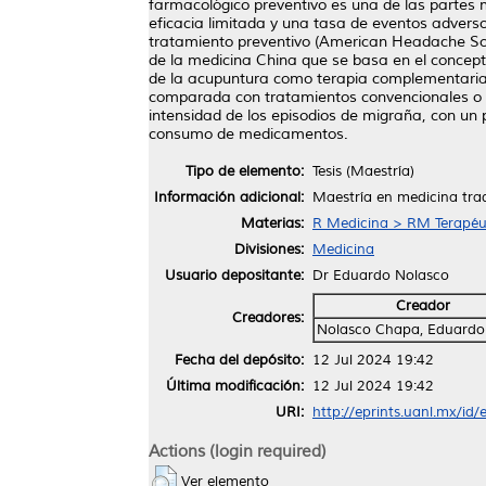
farmacológico preventivo es una de las partes
eficacia limitada y una tasa de eventos advers
tratamiento preventivo (American Headache Soci
de la medicina China que se basa en el concepto 
de la acupuntura como terapia complementaria en
comparada con tratamientos convencionales o p
intensidad de los episodios de migraña, con un 
consumo de medicamentos.
Tipo de elemento:
Tesis (Maestría)
Información adicional:
Maestría en medicina tra
Materias:
R Medicina > RM Terapéu
Divisiones:
Medicina
Usuario depositante:
Dr Eduardo Nolasco
Creador
Creadores:
Nolasco Chapa, Eduardo 
Fecha del depósito:
12 Jul 2024 19:42
Última modificación:
12 Jul 2024 19:42
URI:
http://eprints.uanl.mx/id
Actions (login required)
Ver elemento