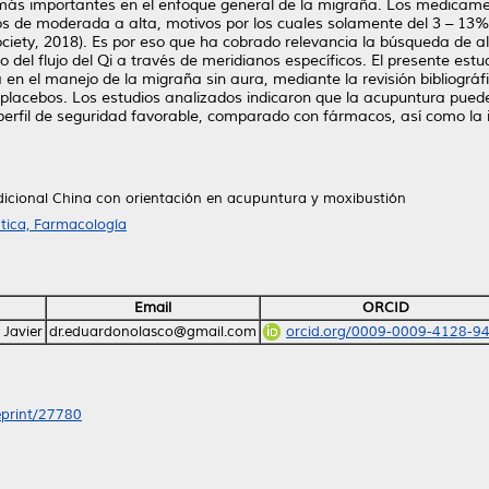
 más importantes en el enfoque general de la migraña. Los medicame
os de moderada a alta, motivos por los cuales solamente del 3 – 13% 
ety, 2018). Es por eso que ha cobrado relevancia la búsqueda de al
del flujo del Qi a través de meridianos específicos. El presente estu
 el manejo de la migraña sin aura, mediante la revisión bibliográfi
lacebos. Los estudios analizados indicaron que la acupuntura puede 
perfil de seguridad favorable, comparado con fármacos, así como la in
dicional China con orientación en acupuntura y moxibustión
tica, Farmacología
Email
ORCID
Javier
dr.eduardonolasco@gmail.com
orcid.org/0009-0009-4128-9
/eprint/27780