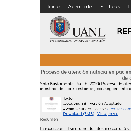
Inicio
Acerca de
Políticas
E
RE
Proceso de atención nutricia en pacien
de 
Soto Bustamante, Judith
(2020)
Proceso de aten
intestinal de cuatro estomas, con seguimiento d
Texto
- Versión Aceptada
1080312601.pdf
Available under License
Creative Com
Download (7MB)
|
Vista previa
Resumen
Introducción: El síndrome de intestino corto (SIC