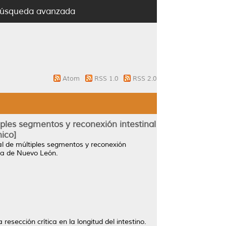
úsqueda avanzada
Atom
RSS 1.0
RSS 2.0
iples segmentos y reconexión intestinal
ico]
al de múltiples segmentos y reconexión
ma de Nuevo León.
resección crítica en la longitud del intestino.