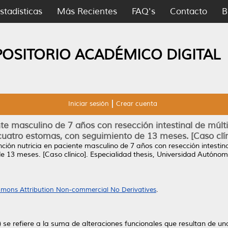
stadísticas
Más Recientes
FAQ's
Contacto
B
POSITORIO ACADÉMICO DIGITAL
Iniciar sesión
Crear cuenta
te masculino de 7 años con resección intestinal de múlt
cuatro estomas, con seguimiento de 13 meses. [Caso clín
ción nutricia en paciente masculino de 7 años con resección intestin
e 13 meses. [Caso clínico].
Especialidad thesis, Universidad Autóno
mons Attribution Non-commercial No Derivatives
.
) se refiere a la suma de alteraciones funcionales que resultan de una 