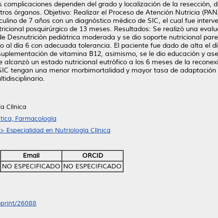
 complicaciones dependen del grado y localización de la resección, de
ros órganos. Objetivo: Realizar el Proceso de Atención Nutricia (PAN)
lino de 7 años con un diagnóstico médico de SIC, el cual fue interve
cional posquirúrgico de 13 meses. Resultados: Se realizó una evaluac
de Desnutrición pediátrica moderada y se dio soporte nutricional pare
izo al día 6 con adecuada tolerancia. El paciente fue dado de alta el d
suplementación de vitamina B12, asimismo, se le dio educación y aseso
alcanzó un estado nutricional eutrófico a los 6 meses de la reconexi
 SIC tengan una menor morbimortalidad y mayor tasa de adaptación int
idisciplinario.
a Clínica
tica, Farmacología
> Especialidad en Nutriología Clínica
Email
ORCID
NO ESPECIFICADO
NO ESPECIFICADO
/eprint/26088