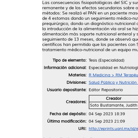
Las consecuencias fisiopatológicas del SIC y sus
remanente y de los efectos secundarios sobre ot
métodos: Se realizó el PAN en un paciente mascu
de 4 estomas dando un seguimiento médico-nutri
prequirúrgico, dando un diagnóstico nutricional 
la introducción de la alimentación vía oral se h
alimentación más soporte nutricional enteral y 
seguimiento de 13 meses, donde se observó que 
científicos han permitido que los pacientes con
tratamiento médico-nutricional de un equipo mult
Tipo de elemento:
Tesis (Especialidad)
Información adicional:
Especialidad en Nutriologí
Materias:
R Medicina > RM Terapéu
Divisiones:
Salud Pública y Nutrición 
Usuario depositante:
Editor Repositorio
Creador
Creadores:
Soto Bustamante, Judith
Fecha del depósito:
04 Sep 2023 18:39
Última modificación:
04 Sep 2023 21:09
URI:
http://eprints.uanl.mx/id