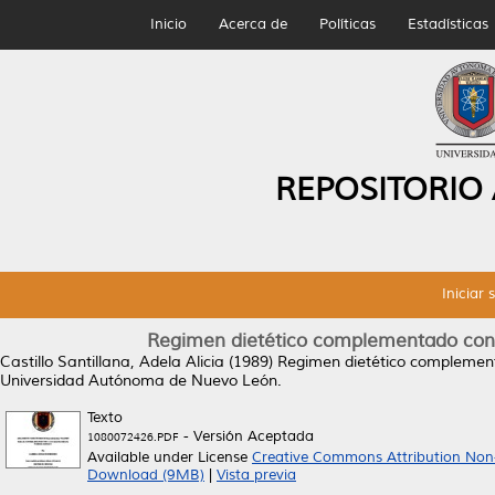
Inicio
Acerca de
Políticas
Estadísticas
REPOSITORIO
Iniciar 
Regimen dietético complementado con s
Castillo Santillana, Adela Alicia
(1989)
Regimen dietético complement
Universidad Autónoma de Nuevo León.
Texto
- Versión Aceptada
1080072426.PDF
Available under License
Creative Commons Attribution Non
Download (9MB)
|
Vista previa