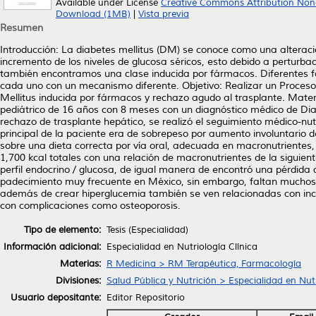
Available under License
Creative Commons Attribution Non
Download (1MB)
|
Vista previa
Resumen
Introducción: La diabetes mellitus (DM) se conoce como una alteraci
incremento de los niveles de glucosa séricos, esto debido a perturbac
también encontramos una clase inducida por fármacos. Diferentes f
cada uno con un mecanismo diferente. Objetivo: Realizar un Proceso 
Mellitus inducida por fármacos y rechazo agudo al trasplante. Materi
pediátrico de 16 años con 8 meses con un diagnóstico médico de Diab
rechazo de trasplante hepático, se realizó el seguimiento médico-nutr
principal de la paciente era de sobrepeso por aumento involuntario 
sobre una dieta correcta por vía oral, adecuada en macronutrientes,
1,700 kcal totales con una relación de macronutrientes de la sigui
perfil endocrino / glucosa, de igual manera de encontró una pérdida
padecimiento muy frecuente en México, sin embargo, faltan muchos d
además de crear hiperglucemia también se ven relacionadas con inc
con complicaciones como osteoporosis.
Tipo de elemento:
Tesis (Especialidad)
Información adicional:
Especialidad en Nutriología Clínica
Materias:
R Medicina > RM Terapéutica, Farmacología
Divisiones:
Salud Pública y Nutrición > Especialidad en Nutr
Usuario depositante:
Editor Repositorio