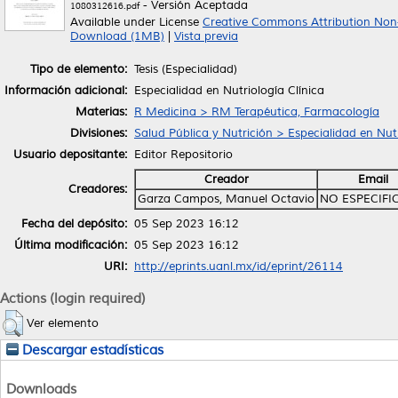
- Versión Aceptada
1080312616.pdf
Available under License
Creative Commons Attribution Non
Download (1MB)
|
Vista previa
Tipo de elemento:
Tesis (Especialidad)
Información adicional:
Especialidad en Nutriología Clínica
Materias:
R Medicina > RM Terapéutica, Farmacología
Divisiones:
Salud Pública y Nutrición > Especialidad en Nutr
Usuario depositante:
Editor Repositorio
Creador
Email
Creadores:
Garza Campos, Manuel Octavio
NO ESPECIFI
Fecha del depósito:
05 Sep 2023 16:12
Última modificación:
05 Sep 2023 16:12
URI:
http://eprints.uanl.mx/id/eprint/26114
Actions (login required)
Ver elemento
Descargar estadísticas
Downloads