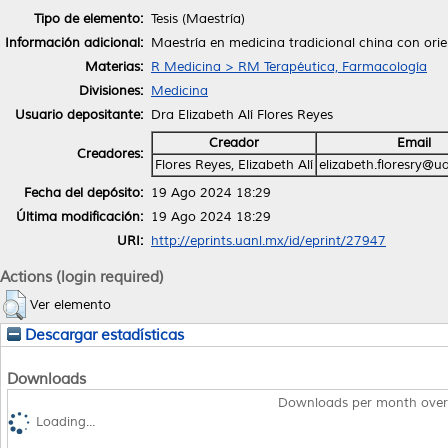
Tipo de elemento:
Tesis (Maestría)
Información adicional:
Maestría en medicina tradicional china con or
Materias:
R Medicina > RM Terapéutica, Farmacología
Divisiones:
Medicina
Usuario depositante:
Dra Elizabeth Alí Flores Reyes
Creador
Email
Creadores:
Flores Reyes, Elizabeth Alí
elizabeth.floresry@u
Fecha del depósito:
19 Ago 2024 18:29
Última modificación:
19 Ago 2024 18:29
URI:
http://eprints.uanl.mx/id/eprint/27947
Actions (login required)
Ver elemento
Descargar estadísticas
Downloads
Downloads per month over
Loading...