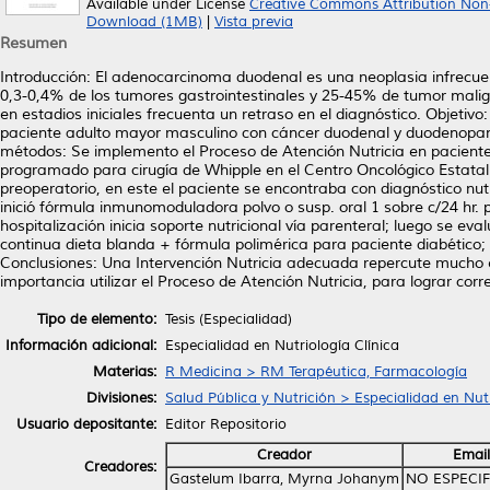
Available under License
Creative Commons Attribution Non
Download (1MB)
|
Vista previa
Resumen
Introducción: El adenocarcinoma duodenal es una neoplasia infrecue
0,3-0,4% de los tumores gastrointestinales y 25-45% de tumor malig
en estadios iniciales frecuenta un retraso en el diagnóstico. Objetiv
paciente adulto mayor masculino con cáncer duodenal y duodenopanc
métodos: Se implemento el Proceso de Atención Nutricia en pacient
programado para cirugía de Whipple en el Centro Oncológico Estatal 
preoperatorio, en este el paciente se encontraba con diagnóstico nut
inició fórmula inmunomoduladora polvo o susp. oral 1 sobre c/24 hr. 
hospitalización inicia soporte nutricional vía parenteral; luego se ev
continua dieta blanda + fórmula polimérica para paciente diabético
Conclusiones: Una Intervención Nutricia adecuada repercute mucho en
importancia utilizar el Proceso de Atención Nutricia, para lograr corr
Tipo de elemento:
Tesis (Especialidad)
Información adicional:
Especialidad en Nutriología Clínica
Materias:
R Medicina > RM Terapéutica, Farmacología
Divisiones:
Salud Pública y Nutrición > Especialidad en Nutr
Usuario depositante:
Editor Repositorio
Creador
Email
Creadores:
Gastelum Ibarra, Myrna Johanym
NO ESPECI