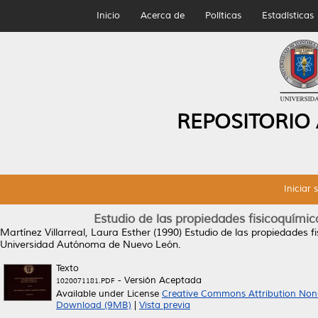
Inicio
Acerca de
Políticas
Estadísticas
REPOSITORIO
Iniciar 
Estudio de las propiedades fisicoquími
Martínez Villarreal, Laura Esther
(1990)
Estudio de las propiedades f
Universidad Autónoma de Nuevo León.
Texto
- Versión Aceptada
1020071181.PDF
Available under License
Creative Commons Attribution Non
Download (9MB)
|
Vista previa