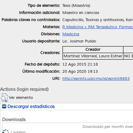
Tipo de elemento:
Tesis (Maestría)
Información adicional:
Maestro en ciencias
Palabras claves no controlados:
Capulincillo, Toxinas y antitoxinas, K
Materias:
R Medicina > RM Terapéutica, Farmac
Divisiones:
Medicina
Usuario depositante:
Lic. Josimar Pulido
Creador
Creadores:
Martínez Villarreal, Laura Esther
NO 
Fecha del depósito:
12 Ago 2015 21:18
Última modificación:
20 Ago 2020 19:13
URI:
http://eprints.uanl.mx/id/eprint/6683
Actions (login required)
Ver elemento
Descargar estadísticas
Downloads
Downloads per month over
Loading...