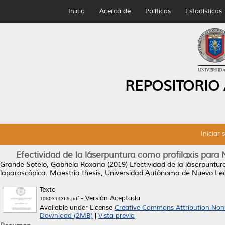
Inicio
Acerca de
Políticas
Estadísticas
REPOSITORIO
Iniciar 
Efectividad de la láserpuntura como profilaxis par
Grande Sotelo, Gabriela Roxana
(2019)
Efectividad de la láserpuntu
laparoscópica.
Maestría thesis, Universidad Autónoma de Nuevo Le
Texto
- Versión Aceptada
1080314365.pdf
Available under License
Creative Commons Attribution Non
Download (2MB)
|
Vista previa