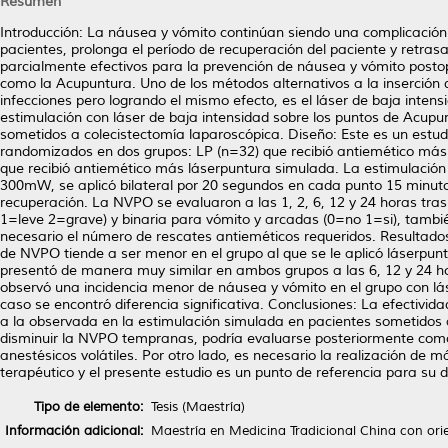
Resumen
Introducción: La náusea y vómito continúan siendo una complicación p
pacientes, prolonga el período de recuperación del paciente y retras
parcialmente efectivos para la prevención de náusea y vómito postope
como la Acupuntura. Uno de los métodos alternativos a la inserción de
infecciones pero logrando el mismo efecto, es el láser de baja intensi
estimulación con láser de baja intensidad sobre los puntos de Acu
sometidos a colecistectomía laparoscópica. Diseño: Este es un estudi
randomizados en dos grupos: LP (n=32) que recibió antiemético más
que recibió antiemético más láserpuntura simulada. La estimulación c
300mW, se aplicó bilateral por 20 segundos en cada punto 15 minutos
recuperación. La NVPO se evaluaron a las 1, 2, 6, 12 y 24 horas tra
1=leve 2=grave) y binaria para vómito y arcadas (0=no 1=si), tambié
necesario el número de rescates antieméticos requeridos. Resultado
de NVPO tiende a ser menor en el grupo al que se le aplicó láserpun
presentó de manera muy similar en ambos grupos a las 6, 12 y 24 hor
observó una incidencia menor de náusea y vómito en el grupo con láse
caso se encontró diferencia significativa. Conclusiones: La efectivi
a la observada en la estimulación simulada en pacientes sometidos 
disminuir la NVPO tempranas, podría evaluarse posteriormente com
anestésicos volátiles. Por otro lado, es necesario la realización de 
terapéutico y el presente estudio es un punto de referencia para su d
Tipo de elemento:
Tesis (Maestría)
Información adicional:
Maestría en Medicina Tradicional China con or