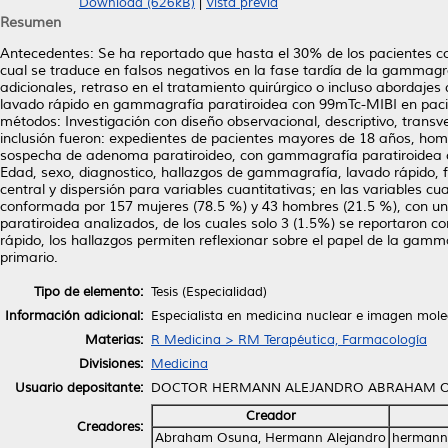
Download (626kB)
|
Vista previa
Resumen
Antecedentes: Se ha reportado que hasta el 30% de los pacientes co
cual se traduce en falsos negativos en la fase tardía de la gammagr
adicionales, retraso en el tratamiento quirúrgico o incluso abordajes
lavado rápido en gammagrafía paratiroidea con 99mTc-MIBI en paci
métodos: Investigación con diseño observacional, descriptivo, transvers
inclusión fueron: expedientes de pacientes mayores de 18 años, homb
sospecha de adenoma paratiroideo, con gammagrafía paratiroidea co
Edad, sexo, diagnostico, hallazgos de gammagrafía, lavado rápido, f
central y dispersión para variables cuantitativas; en las variables c
conformada por 157 mujeres (78.5 %) y 43 hombres (21.5 %), con u
paratiroidea analizados, de los cuales solo 3 (1.5%) se reportaron 
rápido, los hallazgos permiten reflexionar sobre el papel de la gamm
primario.
Tipo de elemento:
Tesis (Especialidad)
Información adicional:
Especialista en medicina nuclear e imagen mole
Materias:
R Medicina > RM Terapéutica, Farmacología
Divisiones:
Medicina
Usuario depositante:
DOCTOR HERMANN ALEJANDRO ABRAHAM 
Creador
Creadores:
Abraham Osuna, Hermann Alejandro
hermann