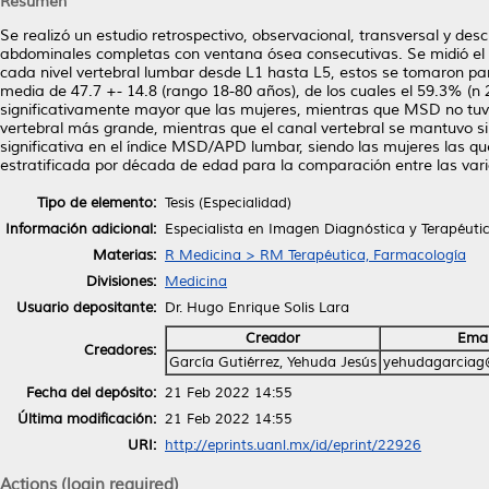
Resumen
Se realizó un estudio retrospectivo, observacional, transversal y de
abdominales completas con ventana ósea consecutivas. Se midió el d
cada nivel vertebral lumbar desde L1 hasta L5, estos se tomaron pa
media de 47.7 +- 14.8 (rango 18-80 años), de los cuales el 59.3% (
significativamente mayor que las mujeres, mientras que MSD no tuvo 
vertebral más grande, mientras que el canal vertebral se mantuvo s
significativa en el índice MSD/APD lumbar, siendo las mujeres las que
estratificada por década de edad para la comparación entre las vari
Tipo de elemento:
Tesis (Especialidad)
Información adicional:
Especialista en Imagen Diagnóstica y Terapéuti
Materias:
R Medicina > RM Terapéutica, Farmacología
Divisiones:
Medicina
Usuario depositante:
Dr. Hugo Enrique Solis Lara
Creador
Emai
Creadores:
García Gutiérrez, Yehuda Jesús
yehudagarciag
Fecha del depósito:
21 Feb 2022 14:55
Última modificación:
21 Feb 2022 14:55
URI:
http://eprints.uanl.mx/id/eprint/22926
Actions (login required)