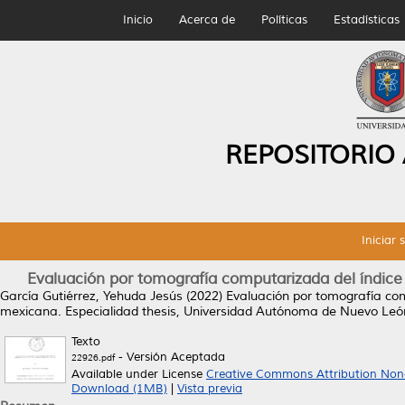
Inicio
Acerca de
Políticas
Estadísticas
REPOSITORIO
Iniciar 
Evaluación por tomografía computarizada del índic
García Gutiérrez, Yehuda Jesús
(2022)
Evaluación por tomografía com
mexicana.
Especialidad thesis, Universidad Autónoma de Nuevo Leó
Texto
- Versión Aceptada
22926.pdf
Available under License
Creative Commons Attribution Non
Download (1MB)
|
Vista previa