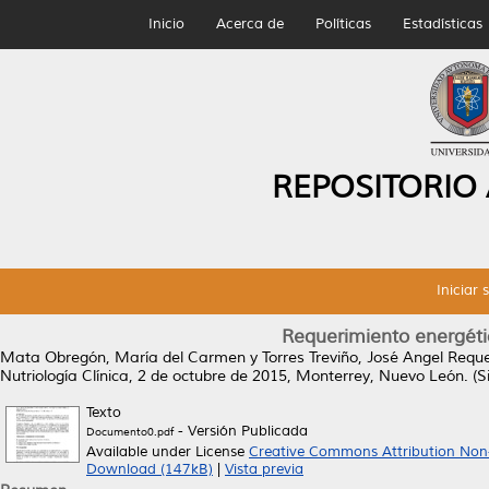
Inicio
Acerca de
Políticas
Estadísticas
REPOSITORIO
Iniciar 
Requerimiento energétic
Mata Obregón, María del Carmen
y
Torres Treviño, José Angel
Reque
Nutriología Clínica, 2 de octubre de 2015, Monterrey, Nuevo León. (Si
Texto
- Versión Publicada
Documento0.pdf
Available under License
Creative Commons Attribution Non
Download (147kB)
|
Vista previa