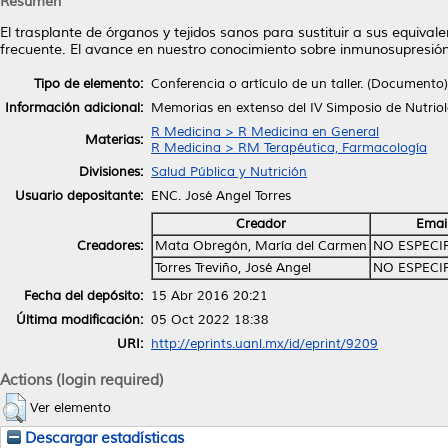
Resumen
El trasplante de órganos y tejidos sanos para sustituir a sus equiv
frecuente. El avance en nuestro conocimiento sobre inmunosupresión
Tipo de elemento:
Conferencia o artículo de un taller. (Documento)
Información adicional:
Memorias en extenso del IV Simposio de Nutriol
R Medicina > R Medicina en General
Materias:
R Medicina > RM Terapéutica, Farmacología
Divisiones:
Salud Pública y Nutrición
Usuario depositante:
ENC. José Angel Torres
Creador
Emai
Creadores:
Mata Obregón, María del Carmen
NO ESPECI
Torres Treviño, José Angel
NO ESPECI
Fecha del depósito:
15 Abr 2016 20:21
Última modificación:
05 Oct 2022 18:38
URI:
http://eprints.uanl.mx/id/eprint/9209
Actions (login required)
Ver elemento
Descargar estadísticas