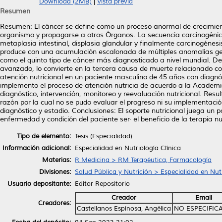
Download (2MB)
|
Vista previa
Resumen
Resumen: El cáncer se define como un proceso anormal de crecimiento
organismo y propagarse a otros Órganos. La secuencia carcinogénica d
metaplasia intestinal, displasia glandular y finalmente carcinogénesi
produce con una acumulación escalonada de múltiples anomalías ge
como el quinto tipo de cáncer más diagnosticado a nivel mundial. D
avanzado, lo convierte en la tercera causa de muerte relacionado co
atención nutricional en un paciente masculino de 45 años con diagn
implemento el proceso de atención nutricia de acuerdo a la Academia 
diagnóstico, intervención, monitoreo y reevaluación nutricional. Resul
razón por la cual no se pudo evaluar el progreso ni su implementaci
diagnóstico y estadio. Conclusiones: El soporte nutricional juega un
enfermedad y condición del paciente ser· el beneficio de la terapia nut
Tipo de elemento:
Tesis (Especialidad)
Información adicional:
Especialidad en Nutriología Clínica
Materias:
R Medicina > RM Terapéutica, Farmacología
Divisiones:
Salud Pública y Nutrición > Especialidad en Nutr
Usuario depositante:
Editor Repositorio
Creador
Email
Creadores:
Castellanos Espinosa, Angélica
NO ESPECIFIC