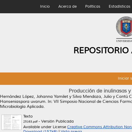
Inicio
Acerca de
Políticas
Estadísticas
REPOSITORIO
Iniciar 
Producción de inulinasas 
Hernández López, Johanna Yamilet
y
Silva Mendoza, Julio
y
Cantú C
Hanseniaspora uvarum.
In: VII Simposio Nacional de Ciencias Farma
Microbiología Aplicada.
Texto
- Versión Publicada
25163.pdf
Available under License
Creative Commons Attribution Non
Download (157kB)
|
Vista previa