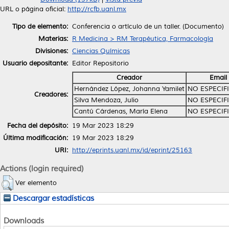
URL o página oficial:
http://rcfb.uanl.mx
Tipo de elemento:
Conferencia o artículo de un taller. (Documento)
Materias:
R Medicina > RM Terapéutica, Farmacología
Divisiones:
Ciencias Químicas
Usuario depositante:
Editor Repositorio
Creador
Email
Hernández López, Johanna Yamilet
NO ESPECIF
Creadores:
Silva Mendoza, Julio
NO ESPECIF
Cantú Cárdenas, María Elena
NO ESPECIF
Fecha del depósito:
19 Mar 2023 18:29
Última modificación:
19 Mar 2023 18:29
URI:
http://eprints.uanl.mx/id/eprint/25163
Actions (login required)
Ver elemento
Descargar estadísticas
Downloads