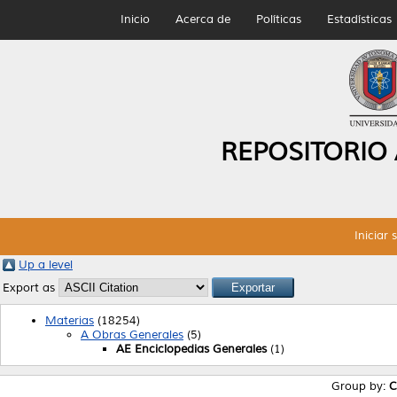
Inicio
Acerca de
Políticas
Estadísticas
REPOSITORIO
Iniciar 
Up a level
Export as
Materias
(18254)
A Obras Generales
(5)
AE Enciclopedias Generales
(1)
Group by:
C