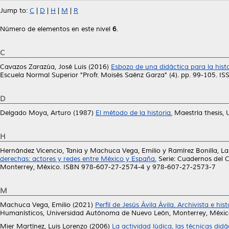
Jump to:
C
|
D
|
H
|
M
|
R
Número de elementos en este nivel
6
.
C
Cavazos Zarazúa, José Luis
(2016)
Esbozo de una didáctica para la histo
Escuela Normal Superior "Profr. Moisés Saénz Garza" (4). pp. 99-105. 
D
Delgado Moya, Arturo
(1987)
El método de la historia.
Maestría thesis,
H
Hernández Vicencio, Tania
y
Machuca Vega, Emilio
y
Ramírez Bonilla, L
derechas: actores y redes entre México y España.
Serie: Cuadernos del 
Monterrey, México. ISBN 978-607-27-2574-4 y 978-607-27-2573-7
M
Machuca Vega, Emilio
(2021)
Perfil de Jesús Ávila Ávila. Archivista e hi
Humanísticos, Universidad Autónoma de Nuevo León, Monterrey, Méxi
Mier Martínez, Luis Lorenzo
(2006)
La actividad lúdica, las técnicas did