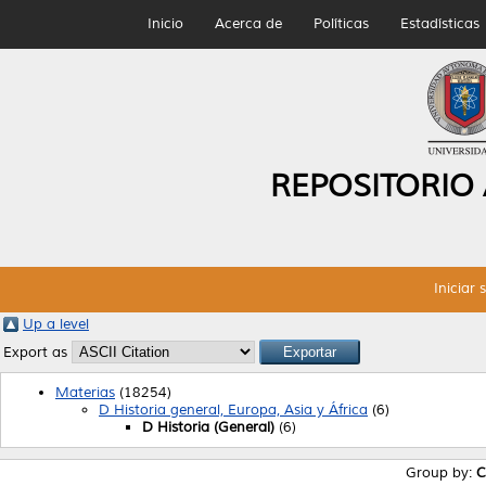
Inicio
Acerca de
Políticas
Estadísticas
REPOSITORIO
Iniciar 
Up a level
Export as
Materias
(18254)
D Historia general, Europa, Asia y África
(6)
D Historia (General)
(6)
Group by:
C